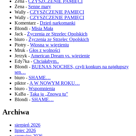
Żena
-
CZYSZCZENIE PAMIĘCI
Żena
-
Senne mary
Wally
-
CZYSZCZENIE PAMIĘCI
Wally
-
CZYSZCZENIE PAMIĘCI
Komentarz
-
Dzień narkomanki
Blondi
-
Misia Mała
Jack
-
Życzenia ze Strzelec Opolskich
biuro
-
Życzenia ze Strzelec Opolskich
Piotry
-
Wiosna w więzieniu
Mruk
-
Głos z wolności
Jerzyk
-
American Dream vs. więzienie
Edy7ka
-
Chciałabym..
Blondi
-
BUENAS NOCHES, czyli konkurs na najgłupszy
sen…
biuro
-
SHAME…
piktor
-
A W NOWYM ROKU…
biuro
-
Wspomnienia
KaBa
-
Taka ja „Znowu tu”
Blondi
-
SHAME…
Archiwa
sierpień 2026
lipiec 2026
czerwiec 2026