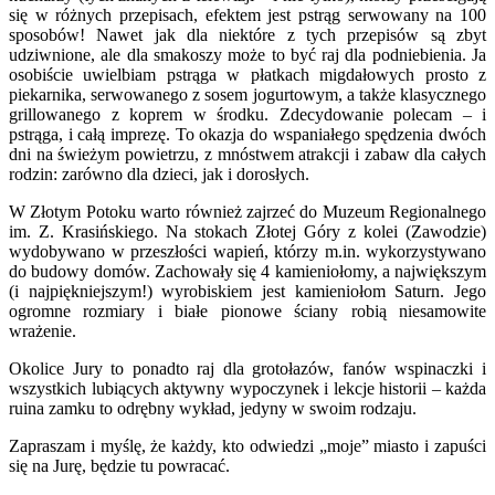
się w różnych przepisach, efektem jest pstrąg serwowany na 100
sposobów! Nawet jak dla niektóre z tych przepisów są zbyt
udziwnione, ale dla smakoszy może to być raj dla podniebienia. Ja
osobiście uwielbiam pstrąga w płatkach migdałowych prosto z
piekarnika, serwowanego z sosem jogurtowym, a także klasycznego
grillowanego z koprem w środku. Zdecydowanie polecam – i
pstrąga, i całą imprezę. To okazja do wspaniałego spędzenia dwóch
dni na świeżym powietrzu, z mnóstwem atrakcji i zabaw dla całych
rodzin: zarówno dla dzieci, jak i dorosłych.
W Złotym Potoku warto również zajrzeć do Muzeum Regionalnego
im. Z. Krasińskiego. Na stokach Złotej Góry z kolei (Zawodzie)
wydobywano w przeszłości wapień, którzy m.in. wykorzystywano
do budowy domów. Zachowały się 4 kamieniołomy, a największym
(i najpiękniejszym!) wyrobiskiem jest kamieniołom Saturn. Jego
ogromne rozmiary i białe pionowe ściany robią niesamowite
wrażenie.
Okolice Jury to ponadto raj dla grotołazów, fanów wspinaczki i
wszystkich lubiących aktywny wypoczynek i lekcje historii – każda
ruina zamku to odrębny wykład, jedyny w swoim rodzaju.
Zapraszam i myślę, że każdy, kto odwiedzi „moje” miasto i zapuści
się na Jurę, będzie tu powracać.