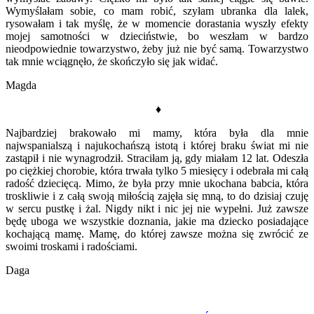
Wymyślałam sobie, co mam robić, szyłam ubranka dla lalek,
rysowałam i tak myślę, że w momencie dorastania wyszły efekty
mojej samotności w dzieciństwie, bo weszłam w bardzo
nieodpowiednie towarzystwo, żeby już nie być samą. Towarzystwo
tak mnie wciągnęło, że skończyło się jak widać.
Magda
♦
Najbardziej brakowało mi mamy, która była dla mnie
najwspanialszą i najukochańszą istotą i której braku świat mi nie
zastąpił i nie wynagrodził. Straciłam ją, gdy miałam 12 lat. Odeszła
po ciężkiej chorobie, która trwała tylko 5 miesięcy i odebrała mi całą
radość dziecięcą. Mimo, że była przy mnie ukochana babcia, która
troskliwie i z całą swoją miłością zajęła się mną, to do dzisiaj czuję
w sercu pustkę i żal. Nigdy nikt i nic jej nie wypełni. Już zawsze
będę uboga we wszystkie doznania, jakie ma dziecko posiadające
kochającą mamę. Mamę, do której zawsze można się zwrócić ze
swoimi troskami i radościami.
Daga