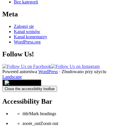
Bez kategorii
Meta
Zaloguj się
Kanał wpisów
Kanał komentarzy
WordPress.org
Follow Us!
Powered autorstwa
WordPress
·
Zbudowano przy użyciu
Landscape
Close the accessibility toolbar
Accessibility Bar
title
Mark headings
zoom_out
Zoom out