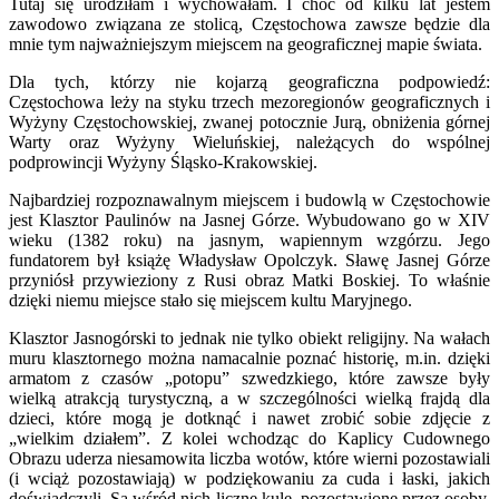
Tutaj się urodziłam i wychowałam. I choć od kilku lat jestem
zawodowo związana ze stolicą, Częstochowa zawsze będzie dla
mnie tym najważniejszym miejscem na geograficznej mapie świata.
Dla tych, którzy nie kojarzą geograficzna podpowiedź:
Częstochowa leży na styku trzech mezoregionów geograficznych i
Wyżyny Częstochowskiej, zwanej potocznie Jurą, obniżenia górnej
Warty oraz Wyżyny Wieluńskiej, należących do wspólnej
podprowincji Wyżyny Śląsko-Krakowskiej.
Najbardziej rozpoznawalnym miejscem i budowlą w Częstochowie
jest Klasztor Paulinów na Jasnej Górze. Wybudowano go w XIV
wieku (1382 roku) na jasnym, wapiennym wzgórzu. Jego
fundatorem był książę Władysław Opolczyk. Sławę Jasnej Górze
przyniósł przywieziony z Rusi obraz Matki Boskiej. To właśnie
dzięki niemu miejsce stało się miejscem kultu Maryjnego.
Klasztor Jasnogórski to jednak nie tylko obiekt religijny. Na wałach
muru klasztornego można namacalnie poznać historię, m.in. dzięki
armatom z czasów „potopu” szwedzkiego, które zawsze były
wielką atrakcją turystyczną, a w szczególności wielką frajdą dla
dzieci, które mogą je dotknąć i nawet zrobić sobie zdjęcie z
„wielkim działem”. Z kolei wchodząc do Kaplicy Cudownego
Obrazu uderza niesamowita liczba wotów, które wierni pozostawiali
(i wciąż pozostawiają) w podziękowaniu za cuda i łaski, jakich
doświadczyli. Są wśród nich liczne kule, pozostawione przez osoby,