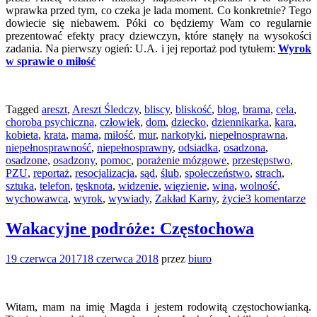
wprawka przed tym, co czeka je lada moment. Co konkretnie? Tego
dowiecie się niebawem. Póki co będziemy Wam co regularnie
prezentować efekty pracy dziewczyn, które stanęły na wysokości
zadania. Na pierwszy ogień: U.A. i jej reportaż pod tytułem:
Wyrok
w sprawie o miłość
Tagged
areszt
,
Areszt Śledczy
,
bliscy
,
bliskość
,
blog
,
brama
,
cela
,
choroba psychiczna
,
człowiek
,
dom
,
dziecko
,
dziennikarka
,
kara
,
kobieta
,
krata
,
mama
,
miłość
,
mur
,
narkotyki
,
niepełnosprawna
,
niepełnosprawność
,
niepełnosprawny
,
odsiadka
,
osadzona
,
osadzone
,
osadzony
,
pomoc
,
porażenie mózgowe
,
przestępstwo
,
PZU
,
reportaż
,
resocjalizacja
,
sąd
,
ślub
,
społeczeństwo
,
strach
,
sztuka
,
telefon
,
tęsknota
,
widzenie
,
więzienie
,
wina
,
wolność
,
wychowawca
,
wyrok
,
wywiady
,
Zakład Karny
,
życie
3 komentarze
Wakacyjne podróże: Częstochowa
19 czerwca 2017
18 czerwca 2018
przez
biuro
Witam, mam na imię Magda i jestem rodowitą częstochowianką.