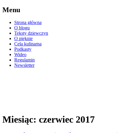
Przejdź
Menu
do
treści
Strona główna
O blogu
Teksty dziewczyn
O pięknie
Cela kulinarna
Podkasty
Wideo
Regulamin
Newsletter
eWKratke
blog kobiet osadzonych w Areszcie
Śledczym Warszawie Grochowie
Miesiąc:
czerwiec 2017