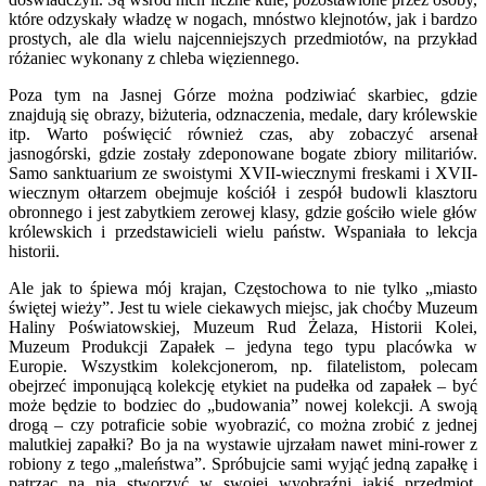
które odzyskały władzę w nogach, mnóstwo klejnotów, jak i bardzo
prostych, ale dla wielu najcenniejszych przedmiotów, na przykład
różaniec wykonany z chleba więziennego.
Poza tym na Jasnej Górze można podziwiać skarbiec, gdzie
znajdują się obrazy, biżuteria, odznaczenia, medale, dary królewskie
itp. Warto poświęcić również czas, aby zobaczyć arsenał
jasnogórski, gdzie zostały zdeponowane bogate zbiory militariów.
Samo sanktuarium ze swoistymi XVII-wiecznymi freskami i XVII-
wiecznym ołtarzem obejmuje kościół i zespół budowli klasztoru
obronnego i jest zabytkiem zerowej klasy, gdzie gościło wiele głów
królewskich i przedstawicieli wielu państw. Wspaniała to lekcja
historii.
Ale jak to śpiewa mój krajan, Częstochowa to nie tylko „miasto
świętej wieży”. Jest tu wiele ciekawych miejsc, jak choćby Muzeum
Haliny Poświatowskiej, Muzeum Rud Żelaza, Historii Kolei,
Muzeum Produkcji Zapałek – jedyna tego typu placówka w
Europie. Wszystkim kolekcjonerom, np. filatelistom, polecam
obejrzeć imponującą kolekcję etykiet na pudełka od zapałek – być
może będzie to bodziec do „budowania” nowej kolekcji. A swoją
drogą – czy potraficie sobie wyobrazić, co można zrobić z jednej
malutkiej zapałki? Bo ja na wystawie ujrzałam nawet mini-rower z
robiony z tego „maleństwa”. Spróbujcie sami wyjąć jedną zapałkę i
patrząc na nią stworzyć w swojej wyobraźni jakiś przedmiot.