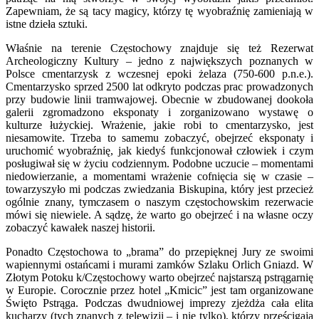
Zapewniam, że są tacy magicy, którzy tę wyobraźnię zamieniają w
istne dzieła sztuki.
Właśnie na terenie Częstochowy znajduje się też Rezerwat
Archeologiczny Kultury – jedno z największych poznanych w
Polsce cmentarzysk z wczesnej epoki żelaza (750-600 p.n.e.).
Cmentarzysko sprzed 2500 lat odkryto podczas prac prowadzonych
przy budowie linii tramwajowej. Obecnie w zbudowanej dookoła
galerii zgromadzono eksponaty i zorganizowano wystawę o
kulturze łużyckiej. Wrażenie, jakie robi to cmentarzysko, jest
niesamowite. Trzeba to samemu zobaczyć, obejrzeć eksponaty i
uruchomić wyobraźnię, jak kiedyś funkcjonował człowiek i czym
posługiwał się w życiu codziennym. Podobne uczucie – momentami
niedowierzanie, a momentami wrażenie cofnięcia się w czasie –
towarzyszyło mi podczas zwiedzania Biskupina, który jest przecież
ogólnie znany, tymczasem o naszym częstochowskim rezerwacie
mówi się niewiele. A sądzę, że warto go obejrzeć i na własne oczy
zobaczyć kawałek naszej historii.
Ponadto Częstochowa to „brama” do przepięknej Jury ze swoimi
wapiennymi ostańcami i murami zamków Szlaku Orlich Gniazd. W
Złotym Potoku k/Częstochowy warto obejrzeć najstarszą pstrągarnię
w Europie. Corocznie przez hotel „Kmicic” jest tam organizowane
Święto Pstrąga. Podczas dwudniowej imprezy zjeżdża cała elita
kucharzy (tych znanych z telewizji – i nie tylko), którzy prześcigają