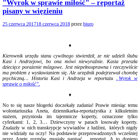
"Wyrok w sprawie miłość" – reportaż
pisany w więzieniu
25 czerwca 2017
18 czerwca 2018
przez
biuro
♦
Kierownik urzędu stanu cywilnego stwierdził, ze nie udzieli ślubu
Kasi i Andrzejowi, bo ona mówi niewyraźnie. Kasia przeszła
dziecięce porażenie mózgowe. Jest niepełnosprawna i rzeczywiście
ma problem z wysławianiem się. Ale urzędnik podejrzewał chorobę
psychiczną… Historia Kasi i Andrzeja w reportażu
„Wyrok w
sprawie o miłość”.
♦
No to się nasze blogerki doczekały zadania! Prawie miesiąc temu
wolontariuszka Aneta, dziennikarka-reportażystka z kilkuletnim
stażem, przyniosła im tajemnicze koperty, oznaczone tylko
cyferkami: 1, 2, 3… Dziewczyny w parach losowały koperty.
Znalazły w nich transkrypcje wywiadów z ludźmi, których nigdy
nie widziały na oczy! Na podstawie przeprowadzonych wcześniej
przez Anetę rozmów musiały napisać… reportaż. A to dopiero