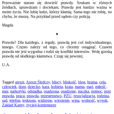
Przeważnie staram się dowieść prawdy. Szukam w różnych
źródłach, sprawdzam i dociekam. Prawda jest bardzo ważna w
moim życiu. Nie lubię ludzi, którzy kłamią. Sama tego nie robię, no
chyba, że muszę. Na przykład przed sądem czy policją.
Magda
♦
Prawda? Dla każdego, z reguły, prawdą jest coś indywidualnego,
innego. Często zależy od tego, co chcemy osiągnąć. Czasem
prawda nie jest wygodna i rodzi się konflikt interesów. Wolę gorzką
prawdę od słodkiego kłamstwa. Czuję się pewniej.
U.A.
Tagged
areszt
,
Areszt Śledczy
,
bliscy
,
bliskość
,
blog
,
brama
,
cela
,
człowiek
,
dom
,
dziecko
,
kara
,
kobieta
,
krata
,
mama
,
mąż
,
miłość
,
mur
,
narkotyki
,
odsiadka
,
osadzona
,
osadzone
,
paczka
,
pomoc
,
post
prawda
,
praca
,
prawda
,
przestępstwo
,
PZU
,
resocjalizacja
,
rodzina
,
sąd
,
telefon
,
tęsknota
,
widzenie
,
więzienie
,
wina
,
wolność
,
wyrok
,
Zakład Karny
,
życie
4 komentarze