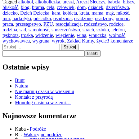
Tagged
alkohol
,
alkoholiczka
,
areszt
,
Areszt Śledczy
,
babcia
,
bliscy
,
bliskość
,
blog
,
brama
,
cela
,
człowiek
,
dom
,
dziadek
,
dzieciństwo
,
dziecko
,
Dzień Dziecka
,
kara
,
kobieta
,
krata
,
mama
,
mąż
,
miłość
,
mur
,
narkotyki
,
odsiadka
,
osadzona
,
osadzone
,
osadzony
,
pomoc
,
praca
,
przestępstwo
,
PZU
,
resocjalizacja
,
rodzeństwo
,
rodzice
,
rodzina
,
sąd
,
samotność
,
społeczeństwo
,
strach
,
sztuka
,
telefon
,
tęsknota
,
troska
,
widzenie
,
więzienie
,
wina
,
wnuczka
,
wolność
,
wychowawca
,
wygrana
,
wyrok
,
Zakład Karny
,
życie
3 komentarze
Szukaj:
Ostatnie wpisy
Bunt
Natura
Nie marnuj czasu w wiezieniu
Kontakt z przyrodą
Monolog nasiona w ziemi…
Najnowsze komentarze
Kuba
-
Podróże
B.
-
Wakacyjne podróże