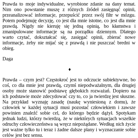
Prawda to moje indywidualne, wyrobione zdanie na dany temat.
Nim ono powstanie muszę z różnych źródeł zasięgnąć opinii,
przeanalizować informacje, przepuścić przez swój filtr w mózgu.
Potem podejmuję decyzję, co jest dla mnie istotne, co jest dla mnie
prawdą. Nigdy nie kieruję się jedną opinią, bo kłamstwa i
zmanipulowane informacje są na porządku dziennym. Dlatego
warto czytać, dokształcać się, zasięgać opinii, zbierać nowe
informacje, żeby nie mijać się z prawdą i nie puszczać bredni w
obieg.
Daga
♦
Prawda – czym jest? Częstokroć jest to odczucie subiektywne, bo
coś, co dla mnie jest prawdą, czymś niepodważalnym, dla drugiej
osoby może stanowić podstawę głębokich rozważań. Dopiero na
ich podstawie może zdecydować czy to, co ja twierdzę jest słuszne.
Na przykład wyznaję zasadę (naukę wyniesioną z domu), że
człowiek w każdej sytuacji musi pozostać człowiekiem i zawsze
powinien znaleźć sobie cel, do którego będzie dążył. Spotykam
jednak ludzi, którzy twierdzą, że w niektórych sytuacjach wszelkie
odruchy człowieczeństwa są wręcz niepożądane. Według nich życie
jest ważne tylko tu i teraz i żadne dalsze plany i wyznaczanie sobie
celów jest bez sensu.