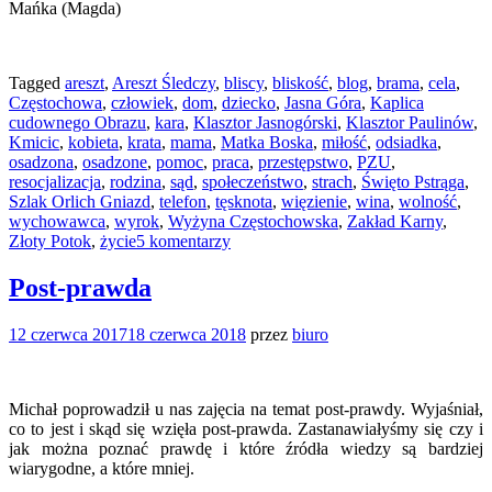
Mańka (Magda)
Tagged
areszt
,
Areszt Śledczy
,
bliscy
,
bliskość
,
blog
,
brama
,
cela
,
Częstochowa
,
człowiek
,
dom
,
dziecko
,
Jasna Góra
,
Kaplica
cudownego Obrazu
,
kara
,
Klasztor Jasnogórski
,
Klasztor Paulinów
,
Kmicic
,
kobieta
,
krata
,
mama
,
Matka Boska
,
miłość
,
odsiadka
,
osadzona
,
osadzone
,
pomoc
,
praca
,
przestępstwo
,
PZU
,
resocjalizacja
,
rodzina
,
sąd
,
społeczeństwo
,
strach
,
Święto Pstrąga
,
Szlak Orlich Gniazd
,
telefon
,
tęsknota
,
więzienie
,
wina
,
wolność
,
wychowawca
,
wyrok
,
Wyżyna Częstochowska
,
Zakład Karny
,
Złoty Potok
,
życie
5 komentarzy
Post-prawda
12 czerwca 2017
18 czerwca 2018
przez
biuro
Michał poprowadził u nas zajęcia na temat post-prawdy. Wyjaśniał,
co to jest i skąd się wzięła post-prawda. Zastanawiałyśmy się czy i
jak można poznać prawdę i które źródła wiedzy są bardziej
wiarygodne, a które mniej.