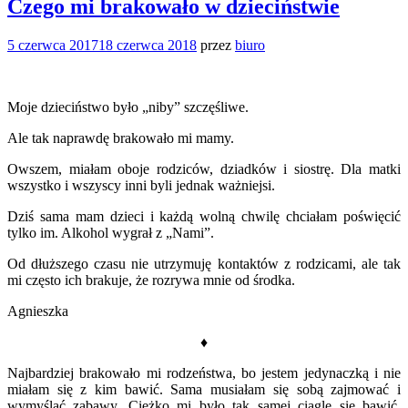
Czego mi brakowało w dzieciństwie
5 czerwca 2017
18 czerwca 2018
przez
biuro
Moje dzieciństwo było „niby” szczęśliwe.
Ale tak naprawdę brakowało mi mamy.
Owszem, miałam oboje rodziców, dziadków i siostrę. Dla matki
wszystko i wszyscy inni byli jednak ważniejsi.
Dziś sama mam dzieci i każdą wolną chwilę chciałam poświęcić
tylko im. Alkohol wygrał z „Nami”.
Od dłuższego czasu nie utrzymuję kontaktów z rodzicami, ale tak
mi często ich brakuje, że rozrywa mnie od środka.
Agnieszka
♦
Najbardziej brakowało mi rodzeństwa, bo jestem jedynaczką i nie
miałam się z kim bawić. Sama musiałam się sobą zajmować i
wymyślać zabawy. Ciężko mi było tak samej ciągle się bawić.