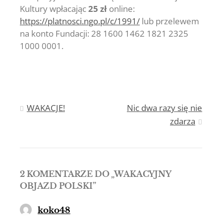
Kultury wpłacając
25 zł
online:
https://platnosci.ngo.pl/c/1991/
lub przelewem
na konto Fundacji: 28 1600 1462 1821 2325
1000 0001.
Nawigacja
WAKACJE!
Nic dwa razy się nie
zdarza
wpisu
2 KOMENTARZE DO „
WAKACYJNY
OBJAZD POLSKI
”
koko48