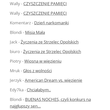
Wally
-
CZYSZCZENIE PAMIĘCI
Wally
-
CZYSZCZENIE PAMIĘCI
Komentarz
-
Dzień narkomanki
Blondi
-
Misia Mała
Jack
-
Życzenia ze Strzelec Opolskich
biuro
-
Życzenia ze Strzelec Opolskich
Piotry
-
Wiosna w więzieniu
Mruk
-
Głos z wolności
Jerzyk
-
American Dream vs. więzienie
Edy7ka
-
Chciałabym..
Blondi
-
BUENAS NOCHES, czyli konkurs na
najgłupszy sen…