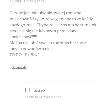
7 SIERPNIA 2023 O 12:33
Dziwne jest nielubienie swojej rodzimej
miejscowości tylko że względu na to że każdy
każdego zna….Chyba że się coś ma na sumieniu
albo jest się nie lubianym przez daną
społeczność!!!!!
Można nie lubić swoich rodzimych stron z
innych powodów a nie z….
TO DO ,”RUBIN”
Odpowiedz
biuro
13 GRUDNIA 2023 O 10:13
The Real Person
Badge!