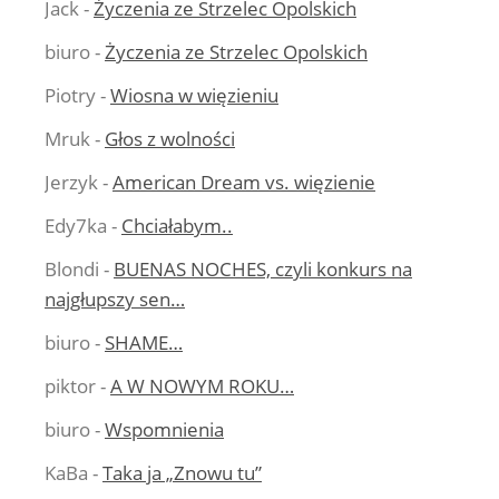
Jack
-
Życzenia ze Strzelec Opolskich
biuro
-
Życzenia ze Strzelec Opolskich
Piotry
-
Wiosna w więzieniu
Mruk
-
Głos z wolności
Jerzyk
-
American Dream vs. więzienie
Edy7ka
-
Chciałabym..
Blondi
-
BUENAS NOCHES, czyli konkurs na
najgłupszy sen…
biuro
-
SHAME…
piktor
-
A W NOWYM ROKU…
biuro
-
Wspomnienia
KaBa
-
Taka ja „Znowu tu”