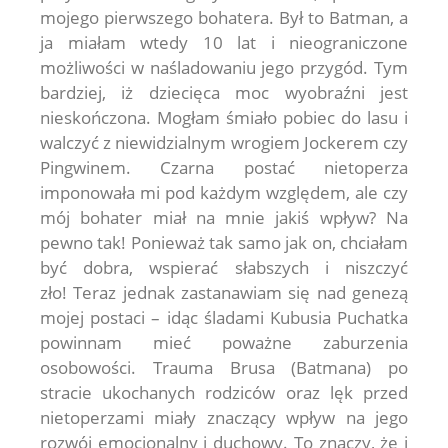
mojego pierwszego bohatera. Był to Batman, a
ja miałam wtedy 10 lat i nieograniczone
możliwości w naśladowaniu jego przygód. Tym
bardziej, iż dziecięca moc wyobraźni jest
nieskończona. Mogłam śmiało pobiec do lasu i
walczyć z niewidzialnym wrogiem Jockerem czy
Pingwinem. Czarna postać nietoperza
imponowała mi pod każdym względem, ale czy
mój bohater miał na mnie jakiś wpływ? Na
pewno tak! Ponieważ tak samo jak on, chciałam
być dobra, wspierać słabszych i niszczyć
zło! Teraz jednak zastanawiam się nad genezą
mojej postaci – idąc śladami Kubusia Puchatka
powinnam mieć poważne zaburzenia
osobowości. Trauma Brusa (Batmana) po
stracie ukochanych rodziców oraz lęk przed
nietoperzami miały znaczący wpływ na jego
rozwój emocjonalny i duchowy. To znaczy, że i