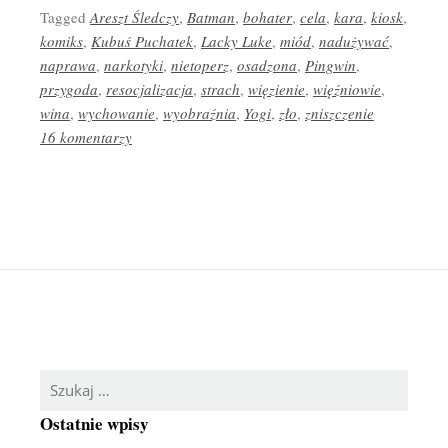
Tagged
Areszt Śledczy
,
Batman
,
bohater
,
cela
,
kara
,
kiosk
,
komiks
,
Kubuś Puchatek
,
Lacky Luke
,
miód
,
nadużywać
,
naprawa
,
narkotyki
,
nietoperz
,
osadzona
,
Pingwin
,
przygoda
,
resocjalizacja
,
strach
,
więzienie
,
więźniowie
,
wina
,
wychowanie
,
wyobraźnia
,
Yogi
,
zło
,
zniszczenie
16 komentarzy
Szukaj:
Ostatnie wpisy