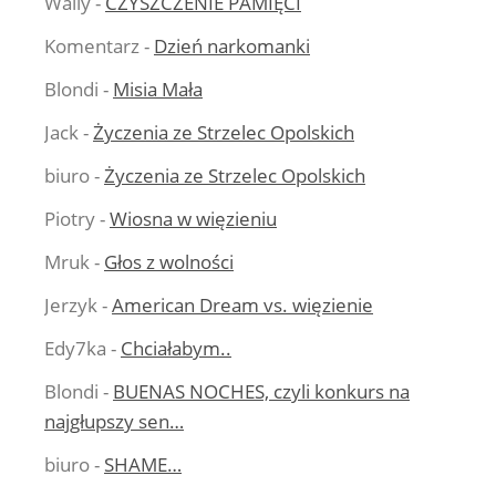
Wally
-
CZYSZCZENIE PAMIĘCI
Komentarz
-
Dzień narkomanki
Blondi
-
Misia Mała
Jack
-
Życzenia ze Strzelec Opolskich
biuro
-
Życzenia ze Strzelec Opolskich
Piotry
-
Wiosna w więzieniu
Mruk
-
Głos z wolności
Jerzyk
-
American Dream vs. więzienie
Edy7ka
-
Chciałabym..
Blondi
-
BUENAS NOCHES, czyli konkurs na
najgłupszy sen…
biuro
-
SHAME…