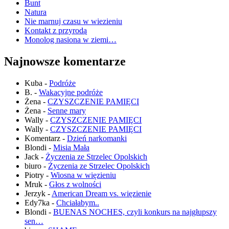
Bunt
Natura
Nie marnuj czasu w wiezieniu
Kontakt z przyrodą
Monolog nasiona w ziemi…
Najnowsze komentarze
Kuba
-
Podróże
B.
-
Wakacyjne podróże
Żena
-
CZYSZCZENIE PAMIĘCI
Żena
-
Senne mary
Wally
-
CZYSZCZENIE PAMIĘCI
Wally
-
CZYSZCZENIE PAMIĘCI
Komentarz
-
Dzień narkomanki
Blondi
-
Misia Mała
Jack
-
Życzenia ze Strzelec Opolskich
biuro
-
Życzenia ze Strzelec Opolskich
Piotry
-
Wiosna w więzieniu
Mruk
-
Głos z wolności
Jerzyk
-
American Dream vs. więzienie
Edy7ka
-
Chciałabym..
Blondi
-
BUENAS NOCHES, czyli konkurs na najgłupszy
sen…