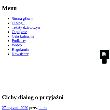
Przejdź
Menu
do
treści
Strona główna
O blogu
Teksty dziewczyn
Mark headings
title
O pięknie
Zoom out
Cela kulinarna
zoom_out
Podkasty
Zoom in
zoom_in
Wideo
Regulamin
Bright contrast
brightness_high
Newsletter
Dark contrast
brightness_low
eWKratke
Mark links
font_download
blog kobiet osadzonych w Areszcie
Reset
cached
Śledczym Warszawie Grochowie
all
options
Cichy dialog o przyjaźni
27 stycznia 2020
przez
biuro