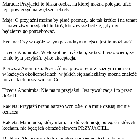
Maruda: Przyjaciel to bliska osoba, na której można polegać, ufać
jej i powierzyć największe sekrety.
Maja: O przyjaźni można by pisać poematy, ale tak krótko i na temat
– prawdziwy przyjaciel to ktoś, kto zawsze będzie, gdy my
będziemy go potrzebować.
Eveline: Czy w ogóle w tym paskudnym miejscu jest to możliwe?
Trzecia Anonimka: Wielokrotnie myślałam, że tak! I teraz wiem, że
to nie była przyjaźń, tylko akceptacja.
Pierwsza Anonimka: Przyjaźń ma prawo bytu w każdym miejscu i
w każdych okolicznościach, w jakich się znaleźliśmy można znaleźć
ludzi takich przez wielkie Ce.
Trzecia Anonimka: Nie ma tu przyjaźni. Jest rywalizacja i to przez
duże R.
Rakieta: Przyjaźń brzmi bardzo wzniośle, dla mnie dzisiaj nic nie
oznacza.
Rakieta: Mam ludzi, który ufam, na których mogę polegać i których
kocham, nie będę ich obrażać słowem PRZYJACIEL.
Diablica: Ale przecież to też zwykłe, codzienne gesty niby nic