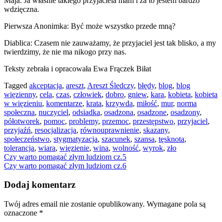
Maja: Ja właśnie takiego przyjaciela mam i za to jestem bardzo
wdzięczna.
Pierwsza Anonimka: Być może wszystko przede mną?
Diablica: Czasem nie zauważamy, że przyjaciel jest tak blisko, a my
twierdzimy, że nie ma nikogo przy nas.
Teksty zebrała i opracowała Ewa Frączek Biłat
Tagged
akceptacja
,
areszt
,
Areszt Śledczy
,
błędy
,
blog
,
blog
więzienny
,
cela
,
czas
,
człowiek
,
dobro
,
gniew
,
kara
,
kobieta
,
kobieta
w więzieniu
,
komentarze
,
krata
,
krzywda
,
miłość
,
mur
,
norma
społeczna
,
nuczyciel
,
odsiadka
,
osadzona
,
osadzone
,
osadzony
,
półotworek
,
pomoc
,
problemy
,
przemoc
,
przestępstwo
,
przyjaciel
,
przyjaźń
,
resocjalizacja
,
równouprawnienie
,
skazany
,
społeczeństwo
,
stygmatyzacja
,
szacunek
,
szansa
,
tęsknota
,
tolerancja
,
wiara
,
więzienie
,
wina
,
wolność
,
wyrok
,
zło
Nawigacja
Czy warto pomagać złym ludziom cz.5
Czy warto pomagać złym ludziom cz.6
wpisu
Dodaj komentarz
Twój adres email nie zostanie opublikowany.
Wymagane pola są
oznaczone
*