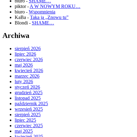
biuro
-
SHAME…
piktor
-
A W NOWYM ROKU…
biuro
-
Wspomnienia
KaBa
-
Taka ja „Znowu tu”
Blondi
-
SHAME…
Archiwa
sierpień 2026
lipiec 2026
czerwiec 2026
maj 2026
kwiecień 2026
marzec 2026
luty 2026
styczeń 2026
grudzień 2025
listopad 2025
październik 2025
wrzesień 2025
sierpień 2025
lipiec 2025
czerwiec 2025
maj 2025
kwiecień 2025