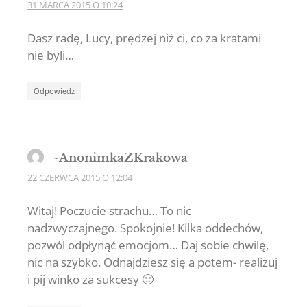
31 MARCA 2015 O 10:24
Dasz radę, Lucy, prędzej niż ci, co za kratami
nie byli…
Odpowiedz
~AnonimkaZKrakowa
22 CZERWCA 2015 O 12:04
Witaj! Poczucie strachu… To nic
nadzwyczajnego. Spokojnie! Kilka oddechów,
pozwól odpłynąć emocjom… Daj sobie chwilę,
nic na szybko. Odnajdziesz się a potem- realizuj
i pij winko za sukcesy 🙂