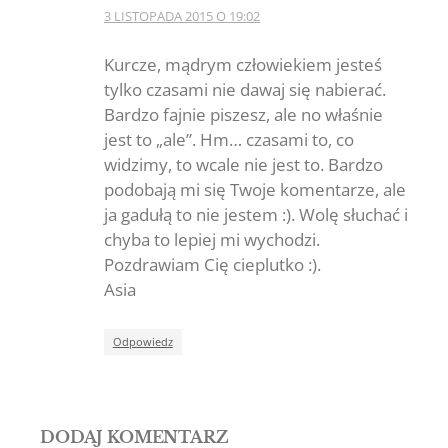
3 LISTOPADA 2015 O 19:02
The Real Person
Badge!
Kurcze, mądrym człowiekiem jesteś
tylko czasami nie dawaj się nabierać.
Bardzo fajnie piszesz, ale no właśnie
jest to „ale”. Hm… czasami to, co
Anti-Spam by CleanTalk
widzimy, to wcale nie jest to. Bardzo
podobają mi się Twoje komentarze, ale
ja gadułą to nie jestem :). Wolę słuchać i
chyba to lepiej mi wychodzi.
Pozdrawiam Cię cieplutko :).
Asia
Odpowiedz
DODAJ KOMENTARZ