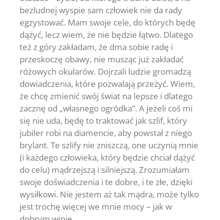
bezludnej wyspie sam człowiek nie da rady
egzystować. Mam swoje cele, do których będę
dążyć, lecz wiem, że nie będzie łątwo. Dlatego
też z góry zakładam, że dma sobie radę i
przeskoczę obawy, nie musząc już zakładać
różowych okularów. Dojrzali ludzie gromadzą
dowiadczenia, które pozwalają przeżyć. Wiem,
że chcę zmienić swój świat na lepsze i dlatego
zacznę od „własnego ogródka”. A jeżeli coś mi
się nie uda, będę to traktować jak szlif, który
jubiler robi na diamencie, aby powstał z niego
brylant. Te szlify nie zniszczą, one uczynią mnie
(i każdego człowieka, który będzie chciał dążyć
do celu) mądrzejszą i silniejszą. Zrozumiałam
swoje doświadczenia i te dobre, i te złe, dzięki
wysiłkowi. Nie jestem aż tak mądra, może tylko
jest trochę więcej we mnie mocy – jak w
dobrym winie.