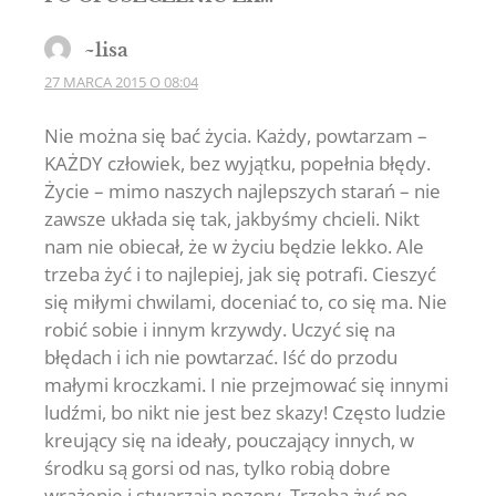
~lisa
27 MARCA 2015 O 08:04
Nie można się bać życia. Każdy, powtarzam –
KAŻDY człowiek, bez wyjątku, popełnia błędy.
Życie – mimo naszych najlepszych starań – nie
zawsze układa się tak, jakbyśmy chcieli. Nikt
nam nie obiecał, że w życiu będzie lekko. Ale
trzeba żyć i to najlepiej, jak się potrafi. Cieszyć
się miłymi chwilami, doceniać to, co się ma. Nie
robić sobie i innym krzywdy. Uczyć się na
błędach i ich nie powtarzać. Iść do przodu
małymi kroczkami. I nie przejmować się innymi
ludźmi, bo nikt nie jest bez skazy! Często ludzie
kreujący się na ideały, pouczający innych, w
środku są gorsi od nas, tylko robią dobre
wrażenie i stwarzają pozory. Trzeba żyć po