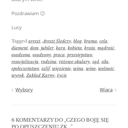
Pozdrawiam 🙂
Lucy
Tagged
areszt
,
Areszt Śledczy
,
blog
,
brama
,
cela
,
diament
,
dom
,
jubiler
,
kara
,
kobieta
,
krata
,
mądrość
,
osadzona
,
osadzony
,
praca
,
przestępstwo
,
resocjalizacja
,
rodzina
,
różowe okulary
,
sąd
,
siła
,
społeczeństwo
,
szlif
,
więzienie
,
wina
,
wino
,
wolność
,
wyrok
,
Zakład Karny
,
życie
Nawigacja
Wybory
Wiara
wpisu
6 KOMENTARZY DO „
CZEGO BOJĘ SIĘ
PO OPUSZCZENIU ZK…
”