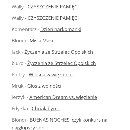
Wally
-
CZYSZCZENIE PAMIĘCI
Wally
-
CZYSZCZENIE PAMIĘCI
Komentarz
-
Dzień narkomanki
Blondi
-
Misia Mała
Jack
-
Życzenia ze Strzelec Opolskich
biuro
-
Życzenia ze Strzelec Opolskich
Piotry
-
Wiosna w więzieniu
Mruk
-
Głos z wolności
Jerzyk
-
American Dream vs. więzienie
Edy7ka
-
Chciałabym..
Blondi
-
BUENAS NOCHES, czyli konkurs na
najgłupszy sen…