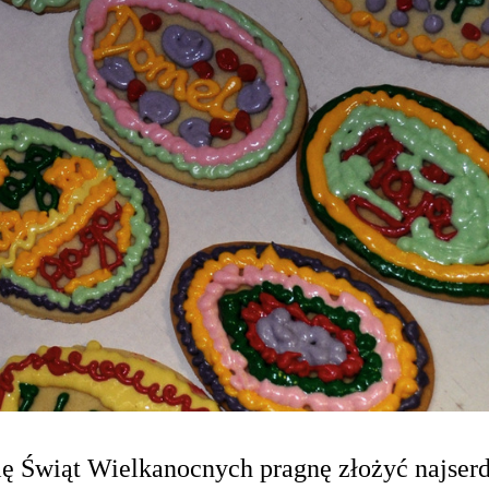
się Świąt Wielkanocnych pragnę złożyć najserd