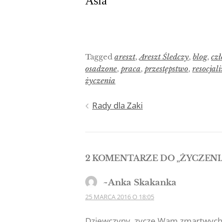
Asia
Tagged
areszt
,
Areszt Śledczy
,
blog
,
cz
osadzone
,
praca
,
przestępstwo
,
resocjal
życzenia
Nawigacja
Rady dla Zaki
wpisu
2 KOMENTARZE DO „
ŻYCZENI
~Anka Skakanka
25 MARCA 2016 O 18:05
Dziewczyny, zycze Wam zmartwychw