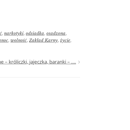
ć
,
narkotyki
,
odsiadka
,
osadzona
,
anoc
,
wolność
,
Zakład Karny
,
życie
,
 – króliczki, jajeczka, baranki – ….