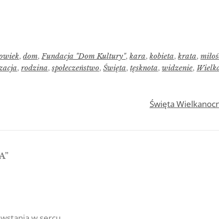
łowiek
,
dom
,
Fundacja "Dom Kultury"
,
kara
,
kobieta
,
krata
,
miłoś
izacja
,
rodzina
,
społeczeństwo
,
Święta
,
tęsknota
,
widzenie
,
Wielk
Święta Wielkanocne
A
”
stania w sercu.