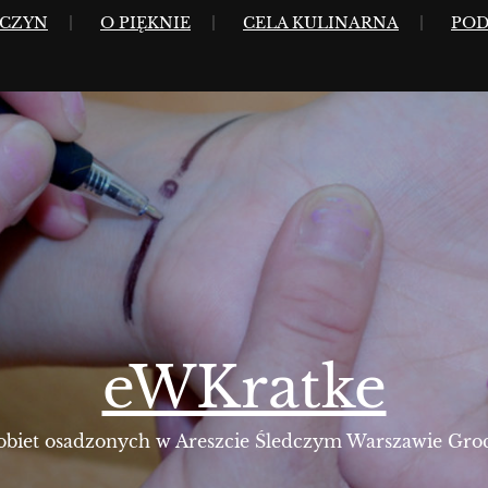
WCZYN
O PIĘKNIE
CELA KULINARNA
POD
eWKratke
kobiet osadzonych w Areszcie Śledczym Warszawie Gro