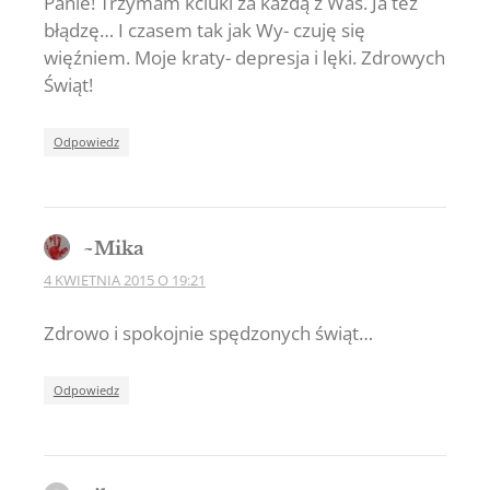
Panie! Trzymam kciuki za każdą z Was. Ja też
błądzę… I czasem tak jak Wy- czuję się
więźniem. Moje kraty- depresja i lęki. Zdrowych
Świąt!
Odpowiedz
~Mika
4 KWIETNIA 2015 O 19:21
Zdrowo i spokojnie spędzonych świąt…
Odpowiedz