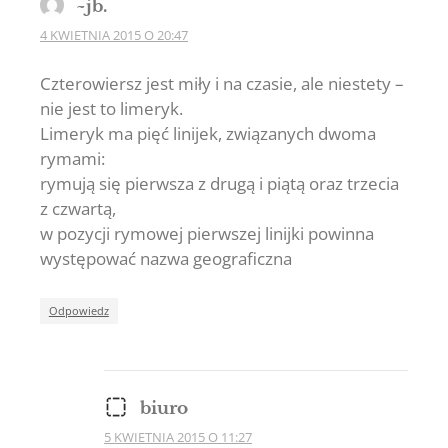
~jb.
4 KWIETNIA 2015 O 20:47
Czterowiersz jest miły i na czasie, ale niestety –
nie jest to limeryk.
Limeryk ma pięć linijek, związanych dwoma
rymami:
rymują się pierwsza z drugą i piątą oraz trzecia
z czwartą,
w pozycji rymowej pierwszej linijki powinna
występować nazwa geograficzna
Odpowiedz
biuro
5 KWIETNIA 2015 O 11:27
The Real Person