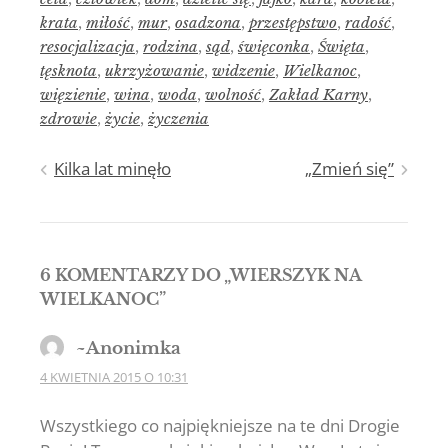
krata
,
miłość
,
mur
,
osadzona
,
przestępstwo
,
radość
,
resocjalizacja
,
rodzina
,
sąd
,
święconka
,
Święta
,
tęsknota
,
ukrzyżowanie
,
widzenie
,
Wielkanoc
,
więzienie
,
wina
,
woda
,
wolność
,
Zakład Karny
,
zdrowie
,
życie
,
życzenia
Nawigacja
Kilka lat minęło
„Zmień się”
wpisu
6 KOMENTARZY DO „
WIERSZYK NA
WIELKANOC
”
~Anonimka
4 KWIETNIA 2015 O 10:31
Wszystkiego co najpiękniejsze na te dni Drogie