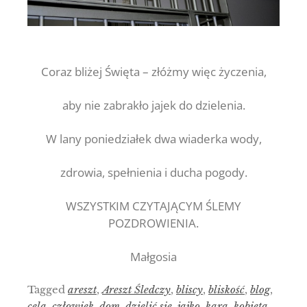
Coraz bliżej Święta – złóżmy więc życzenia,
aby nie zabrakło jajek do dzielenia.
W lany poniedziałek dwa wiaderka wody,
zdrowia, spełnienia i ducha pogody.
WSZYSTKIM CZYTAJĄCYM ŚLEMY
POZDROWIENIA.
Małgosia
Tagged
areszt
,
Areszt Śledczy
,
bliscy
,
bliskość
,
blog
,
cela
,
człowiek
,
dom
,
dzielić się
,
jajko
,
kara
,
kobieta
,