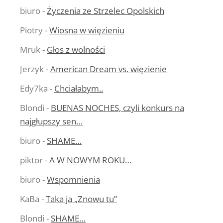
biuro
-
Życzenia ze Strzelec Opolskich
Piotry
-
Wiosna w więzieniu
Mruk
-
Głos z wolności
Jerzyk
-
American Dream vs. więzienie
Edy7ka
-
Chciałabym..
Blondi
-
BUENAS NOCHES, czyli konkurs na
najgłupszy sen…
biuro
-
SHAME…
piktor
-
A W NOWYM ROKU…
biuro
-
Wspomnienia
KaBa
-
Taka ja „Znowu tu”
Blondi
-
SHAME…