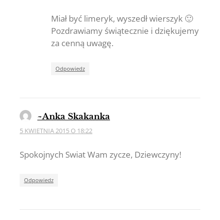
Badge!
Miał być limeryk, wyszedł wierszyk 🙂
Pozdrawiamy świątecznie i dziękujemy
za cenną uwagę.
Anti-Spam by CleanTalk
Odpowiedz
~Anka Skakanka
5 KWIETNIA 2015 O 18:22
Spokojnych Swiat Wam zycze, Dziewczyny!
Odpowiedz