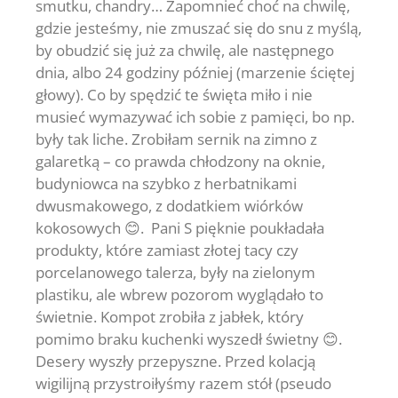
smutku, chandry… Zapomnieć choć na chwilę,
gdzie jesteśmy, nie zmuszać się do snu z myślą,
by obudzić się już za chwilę, ale następnego
dnia, albo 24 godziny później (marzenie ściętej
głowy). Co by spędzić te święta miło i nie
musieć wymazywać ich sobie z pamięci, bo np.
były tak liche. Zrobiłam sernik na zimno z
galaretką – co prawda chłodzony na oknie,
budyniowca na szybko z herbatnikami
dwusmakowego, z dodatkiem wiórków
kokosowych 😊. Pani S pięknie poukładała
produkty, które zamiast złotej tacy czy
porcelanowego talerza, były na zielonym
plastiku, ale wbrew pozorom wyglądało to
świetnie. Kompot zrobiła z jabłek, który
pomimo braku kuchenki wyszedł świetny 😊.
Desery wyszły przepyszne. Przed kolacją
wigilijną przystroiłyśmy razem stół (pseudo