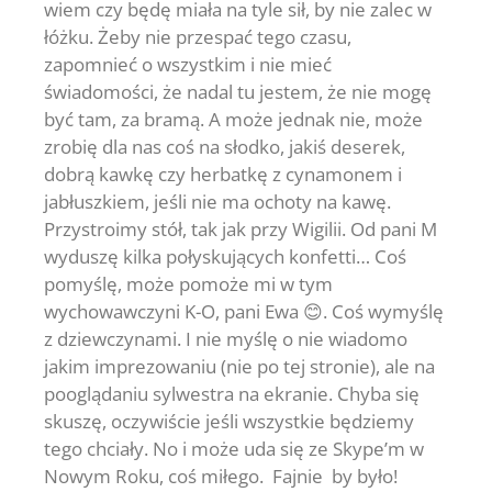
wiem czy będę miała na tyle sił, by nie zalec w
łóżku. Żeby nie przespać tego czasu,
zapomnieć o wszystkim i nie mieć
świadomości, że nadal tu jestem, że nie mogę
być tam, za bramą. A może jednak nie, może
zrobię dla nas coś na słodko, jakiś deserek,
dobrą kawkę czy herbatkę z cynamonem i
jabłuszkiem, jeśli nie ma ochoty na kawę.
Przystroimy stół, tak jak przy Wigilii. Od pani M
wyduszę kilka połyskujących konfetti… Coś
pomyślę, może pomoże mi w tym
wychowawczyni K-O, pani Ewa 😊. Coś wymyślę
z dziewczynami. I nie myślę o nie wiadomo
jakim imprezowaniu (nie po tej stronie), ale na
pooglądaniu sylwestra na ekranie. Chyba się
skuszę, oczywiście jeśli wszystkie będziemy
tego chciały. No i może uda się ze Skype’m w
Nowym Roku, coś miłego. Fajnie by było!