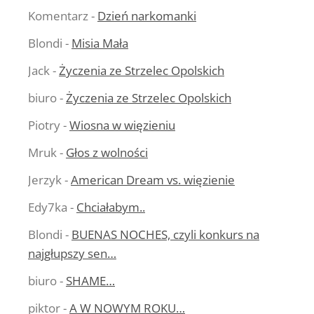
Komentarz
-
Dzień narkomanki
Blondi
-
Misia Mała
Jack
-
Życzenia ze Strzelec Opolskich
biuro
-
Życzenia ze Strzelec Opolskich
Piotry
-
Wiosna w więzieniu
Mruk
-
Głos z wolności
Jerzyk
-
American Dream vs. więzienie
Edy7ka
-
Chciałabym..
Blondi
-
BUENAS NOCHES, czyli konkurs na
najgłupszy sen…
biuro
-
SHAME…
piktor
-
A W NOWYM ROKU…