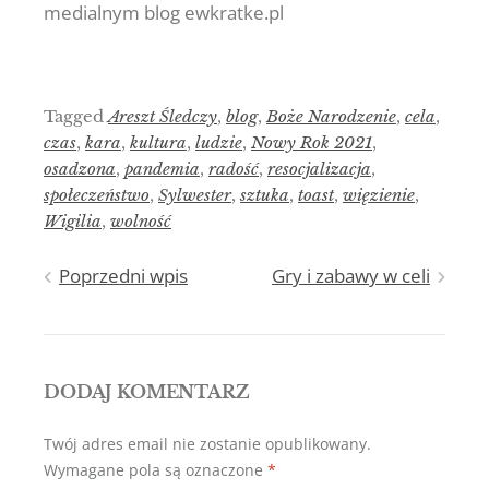
medialnym blog ewkratke.pl
Tagged
Areszt Śledczy
,
blog
,
Boże Narodzenie
,
cela
,
czas
,
kara
,
kultura
,
ludzie
,
Nowy Rok 2021
,
osadzona
,
pandemia
,
radość
,
resocjalizacja
,
społeczeństwo
,
Sylwester
,
sztuka
,
toast
,
więzienie
,
Wigilia
,
wolność
Nawigacja
Poprzedni wpis
Gry i zabawy w celi
wpisu
DODAJ KOMENTARZ
Twój adres email nie zostanie opublikowany.
Wymagane pola są oznaczone
*