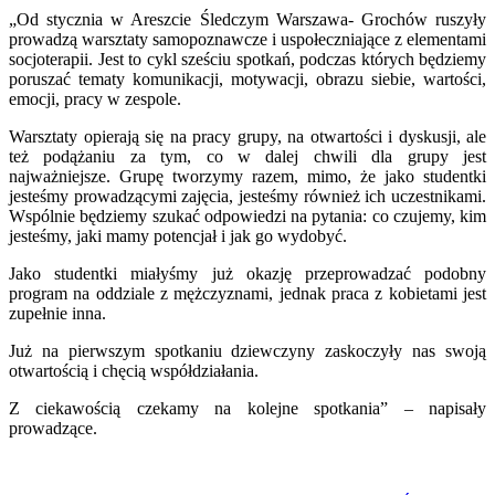
„Od stycznia w Areszcie Śledczym Warszawa- Grochów ruszyły
prowadzą warsztaty samopoznawcze i uspołeczniające z elementami
socjoterapii. Jest to cykl sześciu spotkań, podczas których będziemy
poruszać tematy komunikacji, motywacji, obrazu siebie, wartości,
emocji, pracy w zespole.
Warsztaty opierają się na pracy grupy, na otwartości i dyskusji, ale
też podążaniu za tym, co w dalej chwili dla grupy jest
najważniejsze. Grupę tworzymy razem, mimo, że jako studentki
jesteśmy prowadzącymi zajęcia, jesteśmy również ich uczestnikami.
Wspólnie będziemy szukać odpowiedzi na pytania: co czujemy, kim
jesteśmy, jaki mamy potencjał i jak go wydobyć.
Jako studentki miałyśmy już okazję przeprowadzać podobny
program na oddziale z mężczyznami, jednak praca z kobietami jest
zupełnie inna.
Już na pierwszym spotkaniu dziewczyny zaskoczyły nas swoją
otwartością i chęcią współdziałania.
Z ciekawością czekamy na kolejne spotkania” – napisały
prowadzące.