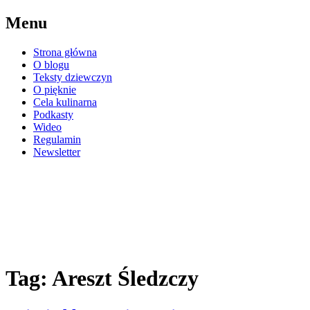
Przejdź
Menu
do
treści
Strona główna
O blogu
Teksty dziewczyn
O pięknie
Cela kulinarna
Podkasty
Wideo
Regulamin
Newsletter
eWKratke
blog kobiet osadzonych w Areszcie
Śledczym Warszawie Grochowie
Tag:
Areszt Śledzczy