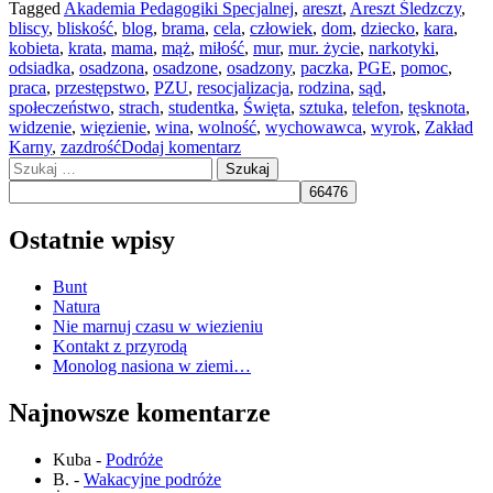
Tagged
Akademia Pedagogiki Specjalnej
,
areszt
,
Areszt Śledzczy
,
bliscy
,
bliskość
,
blog
,
brama
,
cela
,
człowiek
,
dom
,
dziecko
,
kara
,
kobieta
,
krata
,
mama
,
mąż
,
miłość
,
mur
,
mur. życie
,
narkotyki
,
odsiadka
,
osadzona
,
osadzone
,
osadzony
,
paczka
,
PGE
,
pomoc
,
praca
,
przestępstwo
,
PZU
,
resocjalizacja
,
rodzina
,
sąd
,
społeczeństwo
,
strach
,
studentka
,
Święta
,
sztuka
,
telefon
,
tęsknota
,
widzenie
,
więzienie
,
wina
,
wolność
,
wychowawca
,
wyrok
,
Zakład
Karny
,
zazdrość
Dodaj komentarz
Szukaj:
Ostatnie wpisy
Bunt
Natura
Nie marnuj czasu w wiezieniu
Kontakt z przyrodą
Monolog nasiona w ziemi…
Najnowsze komentarze
Kuba
-
Podróże
B.
-
Wakacyjne podróże