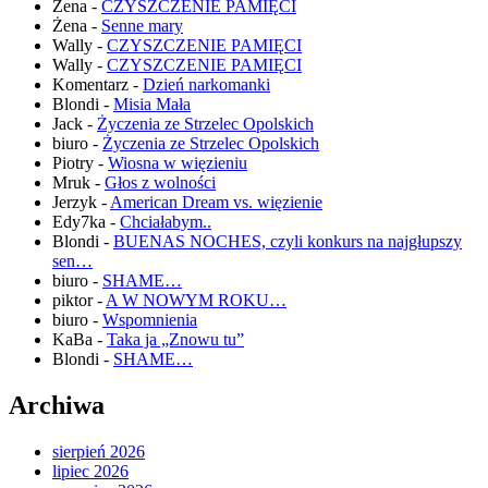
Żena
-
CZYSZCZENIE PAMIĘCI
Żena
-
Senne mary
Wally
-
CZYSZCZENIE PAMIĘCI
Wally
-
CZYSZCZENIE PAMIĘCI
Komentarz
-
Dzień narkomanki
Blondi
-
Misia Mała
Jack
-
Życzenia ze Strzelec Opolskich
biuro
-
Życzenia ze Strzelec Opolskich
Piotry
-
Wiosna w więzieniu
Mruk
-
Głos z wolności
Jerzyk
-
American Dream vs. więzienie
Edy7ka
-
Chciałabym..
Blondi
-
BUENAS NOCHES, czyli konkurs na najgłupszy
sen…
biuro
-
SHAME…
piktor
-
A W NOWYM ROKU…
biuro
-
Wspomnienia
KaBa
-
Taka ja „Znowu tu”
Blondi
-
SHAME…
Archiwa
sierpień 2026
lipiec 2026