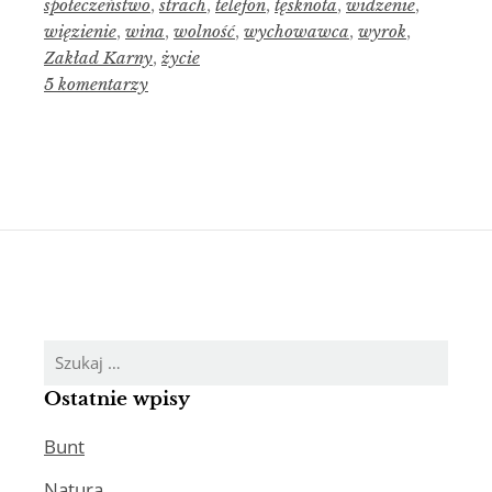
społeczeństwo
,
strach
,
telefon
,
tęsknota
,
widzenie
,
więzienie
,
wina
,
wolność
,
wychowawca
,
wyrok
,
Zakład Karny
,
życie
5 komentarzy
Szukaj:
Ostatnie wpisy
Bunt
Natura