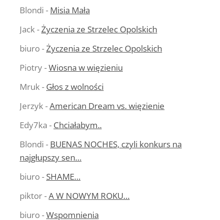
Blondi
-
Misia Mała
Jack
-
Życzenia ze Strzelec Opolskich
biuro
-
Życzenia ze Strzelec Opolskich
Piotry
-
Wiosna w więzieniu
Mruk
-
Głos z wolności
Jerzyk
-
American Dream vs. więzienie
Edy7ka
-
Chciałabym..
Blondi
-
BUENAS NOCHES, czyli konkurs na
najgłupszy sen…
biuro
-
SHAME…
piktor
-
A W NOWYM ROKU…
biuro
-
Wspomnienia