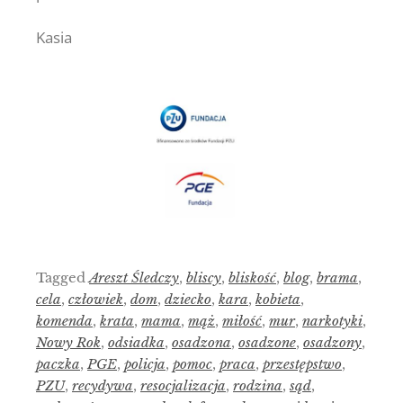
Kasia
Tagged
Areszt Śledczy
,
bliscy
,
bliskość
,
blog
,
brama
,
cela
,
człowiek
,
dom
,
dziecko
,
kara
,
kobieta
,
komenda
,
krata
,
mama
,
mąż
,
miłość
,
mur
,
narkotyki
,
Nowy Rok
,
odsiadka
,
osadzona
,
osadzone
,
osadzony
,
paczka
,
PGE
,
policja
,
pomoc
,
praca
,
przestępstwo
,
PZU
,
recydywa
,
resocjalizacja
,
rodzina
,
sąd
,