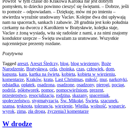
Powrót w tym czasie do Krakowa Karolka nie jest dobrym
pomysłem, to dziecko powinno cieszyć się świętami. – Dobrze, jeśli
to pomoże – odpowiadam. – Dziękuję, mów mi po imieniu –
stwierdza wyraźnie uradowany Vaclav. Kolejne dwa dni upływają
nam na spacerach, sankach i zabawie. 28 grudnia jest koło południa
czekamy na dworcu z Karolkiem w Bratysławie, kolejka staje,
Vaclav z żoną wysiada, wita się radośnie z nami, a za nimi znajomy
konduktor szepcze – Święta uważam za uratowane. Wszystkie
najcenniejsze prezenty rozdane.
Pozytywna
Tagged
areszt
,
Areszt Śledczy
,
blog
,
blog więzienny
,
Boże
Narodzenie
,
Bratysława
,
cela
,
choinka
,
czas
,
człowiek
,
dom
,
kapusta
,
kara
,
kartka na święta
,
kobieta
,
kobieta w więzieniu
,
komentarze
,
Kraków
,
krata
,
Last Christmas
,
miłość
,
mur
,
narkotyki
,
odsiadka
,
opłatek
,
osadzona
,
osadzone
,
osadzony
,
pierogi
,
pociąg
,
podróż
,
półotworek
,
pomoc
,
pomocwięźniom
,
prezent
,
przestępstwo
,
resocjalizacja
,
rodzina
,
skazany
,
spacerniak
,
społeczeństwo
,
stygmatyzacja
,
Św. Mikołaj
,
Święta
,
szacunek
,
szansa
,
tęsknota
,
tolerancja
,
więzienie
,
Wigilia
,
wolność
,
wsparcie
,
wyrok
,
zima
,
zła droga
,
życzenia
3 komentarze
W drodze