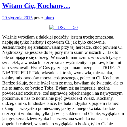
Witam Cię, Kochany…
29 stycznia 2015
przez
biuro
Właśnie wróciłam z dalekiej podróży, jestem trochę zmęczona,
napiję się tylko herbaty i opowiem Ci, jak było cudownie.
Jestem,trochę się zrelaksowałam przy tej herbatce, choć powiem Ci,
Najdroższy, że jeszcze do tej pory mam szum w uszach… Tak to
fale odbijające się o brzeg. W uszach mam szum, w oczach tysiące
światełek, a w ustach jeszcze smak wyśmienitych potraw, które mi
tam serwowali. Hym? Coś pysznego – mam przepis na TRUF…?
Nie! TRUFUU! Tak, właśnie tak to się wymawia, mieszanka,
totalny mix owoców morza, coś pysznego, polecam Ci, Kochany.
Bardzo żałuję, że nie byłeś tam ze mną, bawiłam się świetnie, ale to
nie to samo, co bycie z Tobą. Byłam też na imprezie, można
powiedzieć exclusive, coś naprawdę odjechanego i na najwyższym
poziomie, u nas to normalnie pięć gwiazdek! Wiesz, Kochany,
didżej, drinki, hinduskie tańce, herbata indyjska z prądem i taniec
dżungli – wszystko pomieszane, jakby z innego świata. Ludzie
oszczędni w ubraniu, tylko ja w tej sukience od Ciebie, wyglądałam
jak grzeszna dziewczynka i ta czerwona szminka na ustach
dopełniła całości, w sumie to wyglądałam bosko, tylko Ciebie