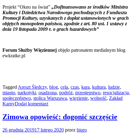
Projekt “Okno na świat”
„Dofinansowano ze środków Ministra
Kultury i Dziedzictwa Narodowego pochodzących z Funduszu
Promocji Kultury, uzyskanych z dopłat ustanowionych w grach
objętych monopolem państwa, zgodnie z art. 80 ust. 1 ustawy z
dnia 19 listopada 2009 r. o grach hazardowych”
Forum Służby Więziennej
objęło patronatem medialnym blog
ewkratke.pl
Tagged
Areszt Śledczy
,
blog
,
cela
,
czas
,
kara
,
kultura
,
ludzie
,
miasto
,
narkotyki
,
osadzona
,
podróż
,
przestępstwo
,
resocjalizacja
,
społeczeństwo
,
stolica Warszawa
,
więzienie
,
wolność
,
Zakład
Karny
Dodaj komentarz
Zimowa opowieść: dogonić szczęście
26 grudnia 2019
17 lutego 2020
przez
biuro