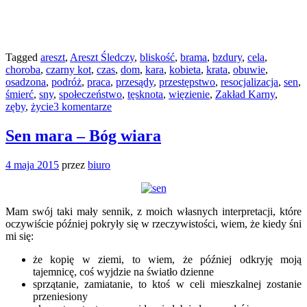
Tagged
areszt
,
Areszt Śledczy
,
bliskość
,
brama
,
bzdury
,
cela
,
choroba
,
czarny kot
,
czas
,
dom
,
kara
,
kobieta
,
krata
,
obuwie
,
osadzona
,
podróż
,
praca
,
przesądy
,
przestępstwo
,
resocjalizacja
,
sen
,
śmierć
,
sny
,
społeczeństwo
,
tęsknota
,
więzienie
,
Zakład Karny
,
zęby
,
życie
3 komentarze
Sen mara – Bóg wiara
4 maja 2015
przez
biuro
Mam swój taki mały sennik, z moich własnych interpretacji, które
oczywiście później pokryły się w rzeczywistości, wiem, że kiedy śni
mi się:
że kopię w ziemi, to wiem, że później odkryję moją
tajemnicę, coś wyjdzie na światło dzienne
sprzątanie, zamiatanie, to ktoś w celi mieszkalnej zostanie
przeniesiony