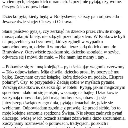
w ciemnych, eleganckich ubraniach. Uprzejmie pytają, czy wolne. –
Oczywiście- odpowiadam.
Dziecko pyta, kiedy będą w Bratysławie, starszy pan odpowiada –
Jeszcze dwie stacje: Cieszyn i Ostrava.
Starsi państwo pytają, czy zerknąć na dziecko przez chwile mogę,
muszą zakupić bilety, nie zdążyli przed odjazdem. W Krakowie byli
na pogrzebie syna i synowej, którzy zginęli w wypadku
samochodowym, odebrali wnuczka i teraz jadą do ich domu do
Bratysławy. Oczywiście zgadzam się, dziecko spogląda w szybę,
odwraca się i mówi do mnie. – Nie mam już mamy i taty…
– Pobawisz się ze mną kolejką? – pyta ściskając wagonik czerwony.
– Tak- odpowiadam. Mija chwila, dziecko prosi, by poczytać mu
bajkę. Zaczynam czytać książkę, którą dziecko mi podało„ Ekspres
polarny”. Czy to przypadek? Zadaję sobie w myślach pytanie.
Wracają dziadkowie, dziecko śpi w fotelu. Pytają, jakim magicznym
sposobem udało mi się je uśpić, wskazuję na bajkę. Dziadkowie
zaczynają opowiadać, jaki mają trudny czas, obawiają się
jutrzejszego świątecznego dnia, pytają nienachalnie, gdzie się
wybieram. Odpowiadam zgodnie z prawdą, że przed siebie, bo to
moje kolejne samotnie spędzone Święta. Nie słyszę żadnych pytań
dlaczego, widzę w ich oczach zamiast zdziwienia dużo zrozumienia.
Zaczynamy rozmawiać o potrawach, tradycjach, polskich i