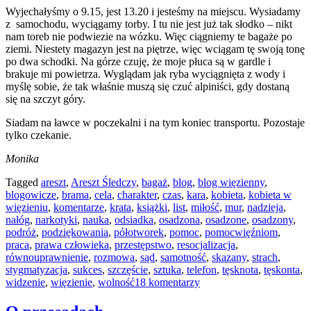
Wyjechałyśmy o 9.15, jest 13.20 i jesteśmy na miejscu. Wysiadamy
z samochodu, wyciągamy torby. I tu nie jest już tak słodko – nikt
nam toreb nie podwiezie na wózku. Więc ciągniemy te bagaże po
ziemi. Niestety magazyn jest na piętrze, więc wciągam tę swoją tonę
po dwa schodki. Na górze czuję, że moje płuca są w gardle i
brakuje mi powietrza. Wyglądam jak ryba wyciągnięta z wody i
myślę sobie, że tak właśnie muszą się czuć alpiniści, gdy dostaną
się na szczyt góry.
Siadam na ławce w poczekalni i na tym koniec transportu. Pozostaje
tylko czekanie.
Monika
Tagged
areszt
,
Areszt Śledczy
,
bagaż
,
blog
,
blog więzienny
,
blogowicze
,
brama
,
cela
,
charakter
,
czas
,
kara
,
kobieta
,
kobieta w
więzieniu
,
komentarze
,
krata
,
książki
,
list
,
miłość
,
mur
,
nadzieja
,
nałóg
,
narkotyki
,
nauka
,
odsiadka
,
osadzona
,
osadzone
,
osadzony
,
podróż
,
podziękowania
,
półotworek
,
pomoc
,
pomocwięźniom
,
praca
,
prawa człowieka
,
przestępstwo
,
resocjalizacja
,
równouprawnienie
,
rozmowa
,
sąd
,
samotność
,
skazany
,
strach
,
stygmatyzacja
,
sukces
,
szczęście
,
sztuka
,
telefon
,
tęsknota
,
tęskonta
,
widzenie
,
więzienie
,
wolność
18 komentarzy