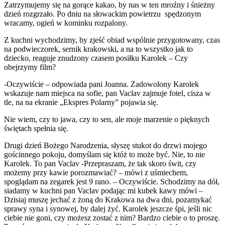
Zatrzymujemy się na gorące kakao, by nas w ten mroźny i śnieżny
dzień rozgrzało. Po dniu na słowackim powietrzu spędzonym
wracamy, ogień w kominku rozpalony.
Z kuchni wychodzimy, by zjeść obiad wspólnie przygotowany, czas
na podwieczorek, sernik krakowski, a na to wszystko jak to
dziecko, reaguje znudzony czasem posiłku Karolek – Czy
obejrzymy film?
-Oczywiście – odpowiada pani Joanna. Zadowolony Karolek
wskazuje nam miejsca na sofie, pan Vaclav zajmuje fotel, cisza w
tle, na na ekranie „Ekspres Polarny” pojawia się.
Nie wiem, czy to jawa, czy to sen, ale moje marzenie o pięknych
świętach spełnia się.
Drugi dzień Bożego Narodzenia, słyszę stukot do drzwi mojego
gościnnego pokoju, domyślam się któż to może być. Nie, to nie
Karolek. To pan Vaclav -Przepraszam, że tak skoro świt, czy
możemy przy kawie porozmawiać? – mówi z uśmiechem,
spoglądam na zegarek jest 9 rano. – Oczywiście. Schodzimy na dół,
siadamy w kuchni pan Vaclav podając mi kubek kawy mówi –
Dzisiaj muszę jechać z żoną do Krakowa na dwa dni, pozamykać
sprawy syna i synowej, by dalej żyć. Karolek jeszcze śpi, jeśli nic
ciebie nie goni, czy możesz zostać z nim? Bardzo ciebie o to proszę.