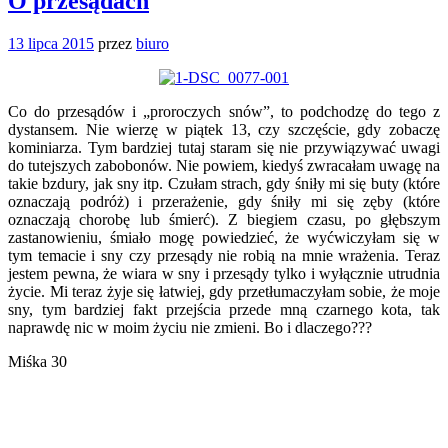
O przesądach
13 lipca 2015
przez
biuro
Co do przesądów i „proroczych snów”, to podchodzę do tego z
dystansem. Nie wierzę w piątek 13, czy szczęście, gdy zobaczę
kominiarza. Tym bardziej tutaj staram się nie przywiązywać uwagi
do tutejszych zabobonów. Nie powiem, kiedyś zwracałam uwagę na
takie bzdury, jak sny itp. Czułam strach, gdy śniły mi się buty (które
oznaczają podróż) i przerażenie, gdy śniły mi się zęby (które
oznaczają chorobę lub śmierć). Z biegiem czasu, po głębszym
zastanowieniu, śmiało mogę powiedzieć, że wyćwiczyłam się w
tym temacie i sny czy przesądy nie robią na mnie wrażenia. Teraz
jestem pewna, że wiara w sny i przesądy tylko i wyłącznie utrudnia
życie. Mi teraz żyje się łatwiej, gdy przetłumaczyłam sobie, że moje
sny, tym bardziej fakt przejścia przede mną czarnego kota, tak
naprawdę nic w moim życiu nie zmieni. Bo i dlaczego???
Miśka 30