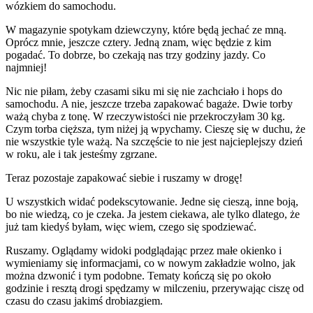
wózkiem do samochodu.
W magazynie spotykam dziewczyny, które będą jechać ze mną.
Oprócz mnie, jeszcze cztery. Jedną znam, więc będzie z kim
pogadać. To dobrze, bo czekają nas trzy godziny jazdy. Co
najmniej!
Nic nie piłam, żeby czasami siku mi się nie zachciało i hops do
samochodu. A nie, jeszcze trzeba zapakować bagaże. Dwie torby
ważą chyba z tonę. W rzeczywistości nie przekroczyłam 30 kg.
Czym torba cięższa, tym niżej ją wpychamy. Cieszę się w duchu, że
nie wszystkie tyle ważą. Na szczęście to nie jest najcieplejszy dzień
w roku, ale i tak jesteśmy zgrzane.
Teraz pozostaje zapakować siebie i ruszamy w drogę!
U wszystkich widać podekscytowanie. Jedne się cieszą, inne boją,
bo nie wiedzą, co je czeka. Ja jestem ciekawa, ale tylko dlatego, że
już tam kiedyś byłam, więc wiem, czego się spodziewać.
Ruszamy. Oglądamy widoki podglądając przez małe okienko i
wymieniamy się informacjami, co w nowym zakładzie wolno, jak
można dzwonić i tym podobne. Tematy kończą się po około
godzinie i resztą drogi spędzamy w milczeniu, przerywając ciszę od
czasu do czasu jakimś drobiazgiem.