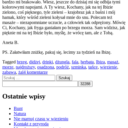
bardzo mi brakowało. Wiesz, jeszcze do dzisiaj mi się odbija tymi
kolorowymi napojami. A Ty wiesz, Kochany, jak na tej Ibizie
zielono, coś pięknego, tyle zieleni – krajobraz jak z baśni i mój
hamak, który wśród zieleni kołysał mnie do snu. Polecam też
masaże – niezapomniane uczucie, a człowiek tak odprężony. Mówię
Ci, Kochany, jak fryga ganiałam po brzegu morza. Sam widzisz, jak
pięknie mi na tej Ibizie było, myślę, że wrócę tam, ale z Tobą.
Aneta B.
PS. Załatwiłam zniżkę, pakuj się, lecimy za tydzień na Ibizę.
Tagged
brzeg
,
didżej
,
drinki
,
dżungla
,
fala
,
herbata
,
Ibiza
,
masaż
,
morze
,
najdroższy
,
osadzona
,
podróż
,
szminka
,
tańce
,
więzienie
,
zabawa
,
żal
4 komentarze
Szukaj:
Ostatnie wpisy
Bunt
Natura
Nie marnuj czasu w wiezieniu
Kontakt z przyrodą