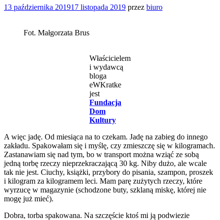
13 października 2019
17 listopada 2019
przez
biuro
Fot. Małgorzata Brus
Właścicielem
i wydawcą
bloga
eWKratke
jest
Fundacja
Dom
Kultury
A więc jadę. Od miesiąca na to czekam. Jadę na zabieg do innego
zakładu. Spakowałam się i myślę, czy zmieszczę się w kilogramach.
Zastanawiam się nad tym, bo w transport można wziąć ze sobą
jedną torbę rzeczy nieprzekraczającą 30 kg. Niby dużo, ale wcale
tak nie jest. Ciuchy, książki, przybory do pisania, szampon, proszek
i kilogram za kilogramem leci. Mam parę zużytych rzeczy, które
wyrzucę w magazynie (schodzone buty, szklaną miskę, której nie
mogę już mieć).
Dobra, torba spakowana. Na szczęście ktoś mi ją podwiezie