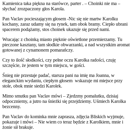
Kamienica taka piękna na starówce, parter . – Choinki nie ma –
słychać zrozpaczony głos Karola.
Pan Vaclav pocieszającym głosem -Nic się nie martw Karolku
kochany, zaraz udamy się na rynek, tam obok bramy. Ciepło ubrani
spacerem podążamy, stos choinek ukazuje się przed nami.
Wracając z choinką miasto pięknie oświetlone przemierzamy. Tu
pieczone kasztany, tam słodkie obwarzanki, a nad wszystkim aromat
gotowanej z cynamonem pomarańczy.
Czy to ilość słodkości, czy pełne oczu Karolka radości, czuję
szczęście, że jestem w tym miejscu, w gości.
Śnieg nie przestaje padać, starsza pani na imię ma Joanna, w
eleganckim wydaniu, ciepłym głosem wskazuje mi miejsce przy
stole, obok mnie siedzi Karolek.
Mimo smutku pan Vaclav mówi – Zjedzmy pomalutku, dzisiaj
odpoczniemy, a jutro na śnieżki się przejdziemy. Uśmiech Karolka
bezcenny.
Pan Vaclav do kominka mnie zaprasza, zdjęcia Bliskich wyjmuje,
pokazuje i mówi – Nie wiem co teraz będzie z Karolkiem, mnie i
żonie sił brakuje.