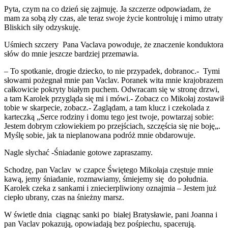
Pyta, czym na co dzień się zajmuję. Ja szczerze odpowiadam, że
mam za sobą zły czas, ale teraz swoje życie kontroluję i mimo utraty
Bliskich siły odzyskuję.
Uśmiech szczery Pana Vaclava powoduje, że znaczenie konduktora
słów do mnie jeszcze bardziej przemawia.
– To spotkanie, drogie dziecko, to nie przypadek, dobranoc.- Tymi
słowami pożegnał mnie pan Vaclav. Poranek wita mnie krajobrazem
całkowicie pokryty białym puchem. Odwracam się w stronę drzwi,
a tam Karolek przygląda się mi i mówi.- Zobacz co Mikołaj zostawił
tobie w skarpecie, zobacz.- Zaglądam, a tam klucz i czekolada z
karteczką „Serce rodziny i domu tego jest twoje, powtarzaj sobie:
Jestem dobrym człowiekiem po przejściach, szczęścia się nie boję„.
Myślę sobie, jak ta nieplanowana podróż mnie obdarowuje.
Nagle słychać -Śniadanie gotowe zapraszamy.
Schodzę, pan Vaclav w czapce Świętego Mikołaja częstuje mnie
kawą, jemy śniadanie, rozmawiamy, śmiejemy się do południa.
Karolek czeka z sankami i zniecierpliwiony oznajmia – Jestem już
ciepło ubrany, czas na śnieżny marsz.
W świetle dnia ciągnąc sanki po białej Bratysławie, pani Joanna i
pan Vaclav pokazują, opowiadają bez pośpiechu, spacerują.