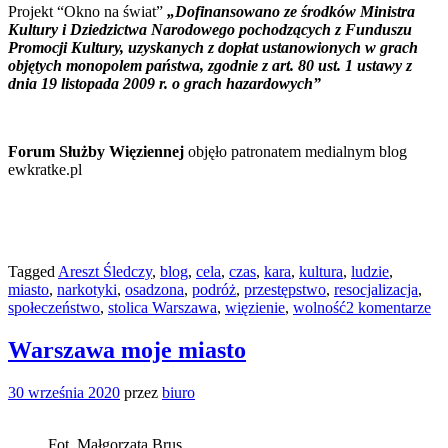
Projekt “Okno na świat”
„Dofinansowano ze środków Ministra
Kultury i Dziedzictwa Narodowego pochodzących z Funduszu
Promocji Kultury, uzyskanych z dopłat ustanowionych w grach
objętych monopolem państwa, zgodnie z art. 80 ust. 1 ustawy z
dnia 19 listopada 2009 r. o grach hazardowych”
Forum Służby Więziennej
objęło patronatem medialnym blog
ewkratke.pl
Tagged
Areszt Śledczy
,
blog
,
cela
,
czas
,
kara
,
kultura
,
ludzie
,
miasto
,
narkotyki
,
osadzona
,
podróż
,
przestępstwo
,
resocjalizacja
,
społeczeństwo
,
stolica Warszawa
,
więzienie
,
wolność
2 komentarze
Warszawa moje miasto
30 września 2020
przez
biuro
Fot. Małgorzata Brus