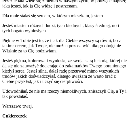
Przez te lata wiele się zmieniło w naszym życiu, w podzięce napiszę
jaka jesteś, jak ja Cię widzę i postrzegam.
Dla mnie stałaś się sercem, w którym mieszkam, jestem.
Jesteś miastem różnych ludzi, tych biednych, klasy średniej, no i
tych bogato wyniosłych.
Piękne w Tobie jest to, że i tak dla Ciebie wszyscy są równi, bo z
takim sercem, jak Twoje, nie można pozostawić nikogo obojętnie.
Właśnie za to Cię podziwiam.
Jesteś piękna, kolorowa i wyniosła, ze swoją starą historią, której nie
da się nie zauważyć docierając do zakamarków Twego poranionego
kiedyś serca. Jesteś silna, dałaś radę przetrwać mimo wszystkich
trudów jakich doświadczyłaś, dlatego uważam że warto brać z
Ciebie przykład, jak i uczyć się cierpliwości.
Udowodniłaś, że nie ma rzeczy niemożliwych, zniszczyli Cię, a Ty i
tak powstałaś.
Warszawo trwaj.
Cukiereczek