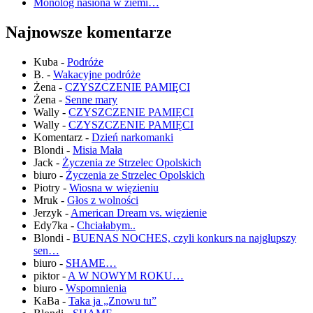
Monolog nasiona w ziemi…
Najnowsze komentarze
Kuba
-
Podróże
B.
-
Wakacyjne podróże
Żena
-
CZYSZCZENIE PAMIĘCI
Żena
-
Senne mary
Wally
-
CZYSZCZENIE PAMIĘCI
Wally
-
CZYSZCZENIE PAMIĘCI
Komentarz
-
Dzień narkomanki
Blondi
-
Misia Mała
Jack
-
Życzenia ze Strzelec Opolskich
biuro
-
Życzenia ze Strzelec Opolskich
Piotry
-
Wiosna w więzieniu
Mruk
-
Głos z wolności
Jerzyk
-
American Dream vs. więzienie
Edy7ka
-
Chciałabym..
Blondi
-
BUENAS NOCHES, czyli konkurs na najgłupszy
sen…
biuro
-
SHAME…
piktor
-
A W NOWYM ROKU…
biuro
-
Wspomnienia
KaBa
-
Taka ja „Znowu tu”