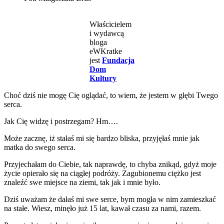
Właścicielem
i wydawcą
bloga
eWKratke
jest
Fundacja
Dom
Kultury
Choć dziś nie mogę Cię oglądać, to wiem, że jestem w głębi Twego
serca.
Jak Cię widzę i postrzegam? Hm….
Może zacznę, iż stałaś mi się bardzo bliska, przyjęłaś mnie jak
matka do swego serca.
Przyjechałam do Ciebie, tak naprawdę, to chyba znikąd, gdyż moje
życie opierało się na ciągłej podróży. Zagubionemu ciężko jest
znaleźć swe miejsce na ziemi, tak jak i mnie było.
Dziś uważam że dałaś mi swe serce, bym mogła w nim zamieszkać
na stałe. Wiesz, minęło już 15 lat, kawał czasu za nami, razem.