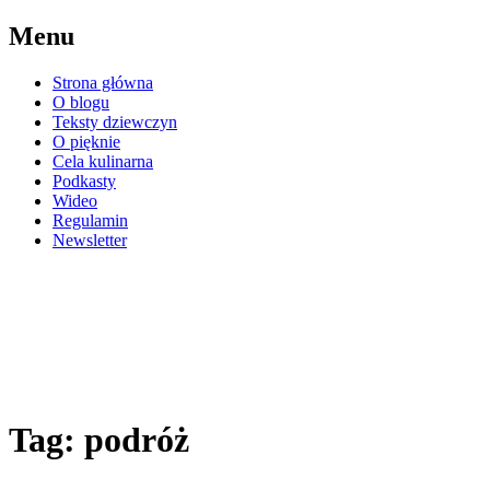
Przejdź
Menu
do
treści
Strona główna
O blogu
Teksty dziewczyn
O pięknie
Cela kulinarna
Podkasty
Wideo
Regulamin
Newsletter
eWKratke
blog kobiet osadzonych w Areszcie
Śledczym Warszawie Grochowie
Tag:
podróż