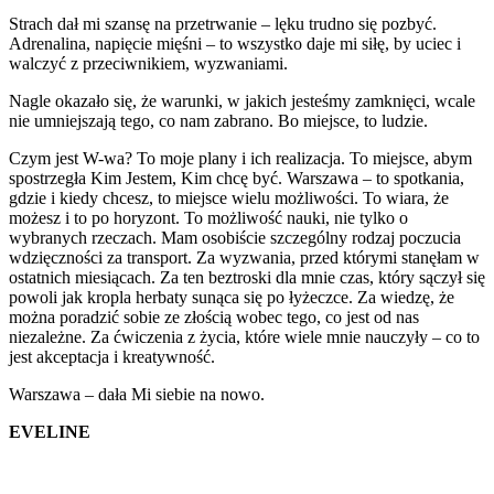
Strach dał mi szansę na przetrwanie – lęku trudno się pozbyć.
Adrenalina, napięcie mięśni – to wszystko daje mi siłę, by uciec i
walczyć z przeciwnikiem, wyzwaniami.
Nagle okazało się, że warunki, w jakich jesteśmy zamknięci, wcale
nie umniejszają tego, co nam zabrano. Bo miejsce, to ludzie.
Czym jest W-wa? To moje plany i ich realizacja. To miejsce, abym
spostrzegła Kim Jestem, Kim chcę być. Warszawa – to spotkania,
gdzie i kiedy chcesz, to miejsce wielu możliwości. To wiara, że
możesz i to po horyzont. To możliwość nauki, nie tylko o
wybranych rzeczach. Mam osobiście szczególny rodzaj poczucia
wdzięczności za transport. Za wyzwania, przed którymi stanęłam w
ostatnich miesiącach. Za ten beztroski dla mnie czas, który sączył się
powoli jak kropla herbaty sunąca się po łyżeczce. Za wiedzę, że
można poradzić sobie ze złością wobec tego, co jest od nas
niezależne. Za ćwiczenia z życia, które wiele mnie nauczyły – co to
jest akceptacja i kreatywność.
Warszawa – dała Mi siebie na nowo.
EVELINE