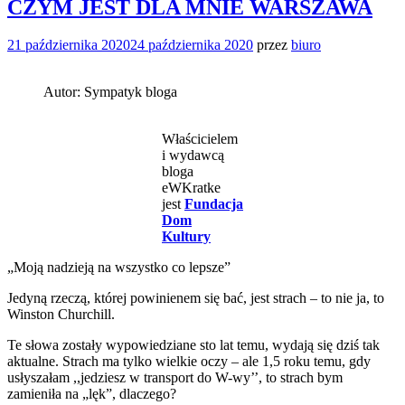
CZYM JEST DLA MNIE WARSZAWA
21 października 2020
24 października 2020
przez
biuro
Autor: Sympatyk bloga
Właścicielem
i wydawcą
bloga
eWKratke
jest
Fundacja
Dom
Kultury
„Moją nadzieją na wszystko co lepsze”
Jedyną rzeczą, której powinienem się bać, jest strach – to nie ja, to
Winston Churchill.
Te słowa zostały wypowiedziane sto lat temu, wydają się dziś tak
aktualne. Strach ma tylko wielkie oczy – ale 1,5 roku temu, gdy
usłyszałam ,,jedziesz w transport do W-wy’’, to strach bym
zamieniła na „lęk”, dlaczego?