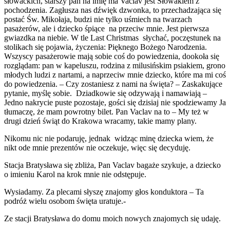
słowackich, starszy pan na imię ma Vaclav jest Słowakiem z
pochodzenia. Zagłusza nas dźwięk dzwonka, to przechadzająca się
postać Św. Mikołaja, budzi nie tylko uśmiech na twarzach
pasażerów, ale i dziecko śpiące na przeciw mnie. Jest pierwsza
gwiazdka na niebie. W tle Last Christmas słychać, poczęstunek na
stolikach się pojawia, życzenia: Pięknego Bożego Narodzenia.
Wszyscy pasażerowie mają sobie coś do powiedzenia, dookoła się
rozglądam: pan w kapeluszu, rodzina z milusińskim psiakiem, grono
młodych ludzi z nartami, a naprzeciw mnie dziecko, które ma mi coś
do powiedzenia. – Czy zostaniesz z nami na święta? – Zaskakujące
pytanie, myślę sobie. Dziadkowie się odzywają i namawiają –
Jedno nakrycie puste pozostaje, gości się dzisiaj nie spodziewamy Ja
tłumaczę, że mam powrotny bilet. Pan Vaclav na to – My też w
drugi dzień świąt do Krakowa wracamy, takie mamy plany.
Nikomu nic nie podaruję, jednak widząc minę dziecka wiem, że
nikt ode mnie prezentów nie oczekuje, więc się decyduję.
Stacja Bratysława się zbliża, Pan Vaclav bagaże szykuje, a dziecko
o imieniu Karol na krok mnie nie odstępuje.
Wysiadamy. Za plecami słyszę znajomy głos konduktora – Ta
podróż wielu osobom święta uratuje.-
Ze stacji Bratysława do domu moich nowych znajomych się udaję.