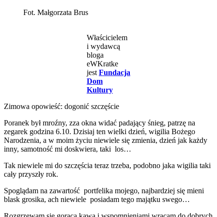
Fot. Małgorzata Brus
Właścicielem
i wydawcą
bloga
eWKratke
jest
Fundacja
Dom
Kultury
Zimowa opowieść: dogonić szczęście
Poranek był mroźny, zza okna widać padający śnieg, patrzę na
zegarek godzina 6.10. Dzisiaj ten wielki dzień, wigilia Bożego
Narodzenia, a w moim życiu niewiele się zmienia, dzień jak każdy
inny, samotność mi doskwiera, taki los…
Tak niewiele mi do szczęścia teraz trzeba, podobno jaka wigilia taki
cały przyszły rok.
Spoglądam na zawartość portfelika mojego, najbardziej się mieni
blask grosika, ach niewiele posiadam tego majątku swego…
Rozgrzewam się gorącą kawą i wspomnieniami wracam do dobrych