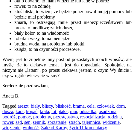
okno otwarte, to mam widzenie lub jadę w podróż
rower, to na zdradę
ktoś bliski, to wiem, że będzie potrzebował mojej pomocy lub
będzie miał problemy
zmarli, to ostrzegają mnie przed niebezpieczeństwem lub
proszą o modlitwę za ich duszę
biały kolor, to na wiadomość
robaki i wszy, to na pieniądze
brudna woda, na problemy lub plotki
ksiądz, to na czynności procesowe.
Wiem, jest to zupełnie inny post od pozostałych moich wpisów, ale
myślę, że to ciekawy temat i jest do obgadania. Spokojnie, na
niczym nie „latam”, po prostu ciekawa jestem, o czym Wy śnicie i
czy w ogóle wierzycie w sny?
Serdecznie pozdrawiam,
Aneta B.
Tagged
areszt
,
biały
,
bliscy
,
bliskość
,
brama
,
cela
,
człowiek
,
dom
,
dusza
,
kara
,
kopać
,
krata
,
lot ptaka
,
mur
,
odsiadka
,
osadzona
,
podróż
,
pomoc
,
problemy
,
przestępstwo
,
resocjalizacja
,
rodzina
,
rower
,
sąd
,
sen
,
sennik
,
sprzątanie
,
strach
,
tajemnica
,
widzenie
,
więzienie
,
wolność
,
Zakład Karny
,
życie
11 komentarzy