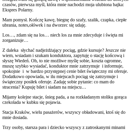
czasów, pierwsza myśl, która mnie nachodzi moja ulubiona bajka:
Ekspres Polarny.
Mam pomysł. Kończę kawę, biegnę do szafy, szalik, czapka, ciepłe
ubrania, notes,ołówek i na dworzec się udaję.
Los…, zdam się na los… niech los za mnie zdecyduje i święta mi
zorganizuje…
Z daleka słychać nadjeżdżający pociąg, gdzie kursuje? Jeszcze nie
wiem, wsiadam i szukam konduktora, zapytuję o stację końcową i
słyszę Wiedeń. Oh, to nie możliwe myślę sobie, koszta ogromne,
muszę szybko wysiadać, konduktor mnie zatrzymuje i informuje,
spokojnie i w bardzo przystępnej cenie bilet świąteczny mi oferuje.
Dodatkowo opowiada, w ilu miejscach pociąg się zatrzymuje i
świąteczny posiłek oferuje. Zadaję sobie pytanie: co mam do
stracenia? Kupuję bilet i siadam na miejscu…
Mijamy kolejne stacje, śnieg pada, a na rozkładanym stoliku gorąca
czekolada w kubku się pojawia.
Stacja Kraków, wielu pasażerów, wszyscy obładowani, ktoś się do
mnie dosiada.
Trzy osoby, starsza para i dziecko wszyscy z zatroskanymi minami