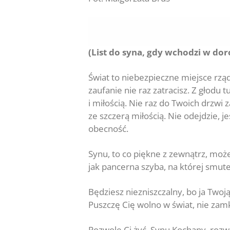
(List do syna, gdy wchodzi w doro
Świat to niebezpieczne miejsce rzą
zaufanie nie raz zatracisz. Z głodu
i miłością. Nie raz do Twoich drzw
ze szczerą miłością. Nie odejdzie, je
obecność.
Synu, to co piękne z zewnątrz, może
jak pancerna szyba, na której smutek
Będziesz niezniszczalny, bo ja Twoją
Puszczę Cię wolno w świat, nie zamk
Pozwolę Ci żyć, Synu Kochany, rozwi