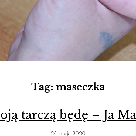
Tag:
maseczka
oją tarczą będę – Ja Ma
25 maja 2020