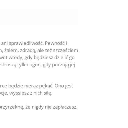
 ani sprawiedliwość. Pewność i
m, żalem, zdradą, ale też szczęściem
et wtedy, gdy będziesz dzielić go
astroszą tylko ogon, gdy poczują jej
rce będzie nieraz pękać. Ono jest
je, wyssiesz z nich siłę.
przyrzeknę, że nigdy nie zapłaczesz.
.