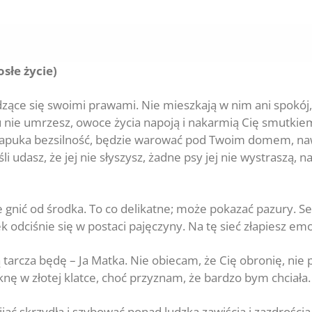
słe życie)
dzące się swoimi prawami. Nie mieszkają w nim ani spokój,
 tu nie umrzesz, owoce życia napoją i nakarmią Cię smutkie
i zapuka bezsilność, będzie warować pod Twoim domem, naw
śli udasz, że jej nie słyszysz, żadne psy jej nie wystraszą, n
 gnić od środka. To co delikatne; może pokazać pazury. Se
 odciśnie się w postaci pajęczyny. Na tę sieć złapiesz emoc
 tarcza będę – Ja Matka. Nie obiecam, że Cię obronię, nie 
nę w złotej klatce, choć przyznam, że bardzo bym chciała.
jać skrzydła i szybować ponad ludzką zawiścią i zazdrością