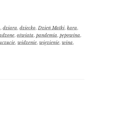
m
,
dziara
,
dziecko
,
Dzień Matki
,
kara
,
adzone
,
oświata
,
pandemia
,
pępowina
,
uczucie
,
widzenie
,
więzienie
,
wina
,