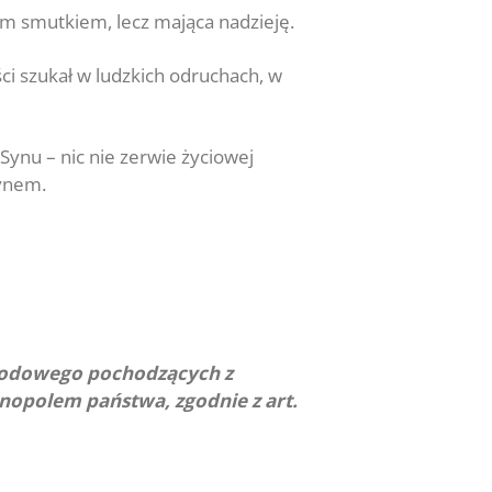
nym smutkiem, lecz mająca nadzieję.
ci szukał w ludzkich odruchach, w
Synu – nic nie zerwie życiowej
synem.
arodowego pochodzących z
nopolem państwa, zgodnie z art.