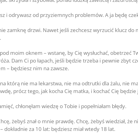
asz i odrywasz od przyziemnych problemów. A ja będę czek
ie zamknę drzwi. Nawet jeśli zechcesz wyrzucić klucz do m
.
 pod moim oknem – wstanę, by Cię wysłuchać, obetrzeć Twoj
tróża. Dam Ci po łapach, jeśli będzie trzeba i pewnie zbyt 
em – będziesz nim na zawsze.
na którą nie ma lekarstwa, nie ma odtrutki dla żalu, nie 
wdę, prócz tego, jak kocha Cię matka, i kochać Cię będzie 
amięć, chłonęłam wiedzę o Tobie i popełniałam błędy.
Chcę, żebyś znał o mnie prawdę. Chcę, żebyś wiedział, że n
 – dokładnie za 10 lat: będziesz miał wtedy 18 lat.