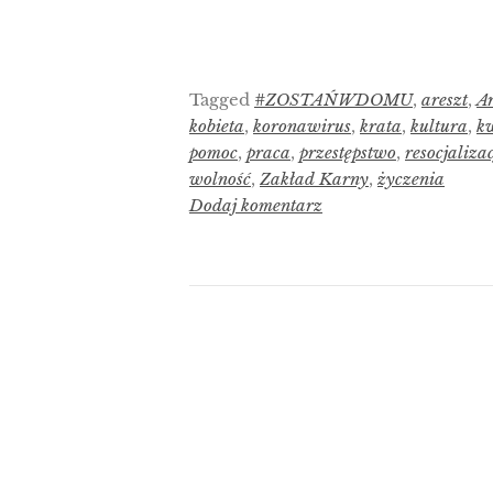
Tagged
#ZOSTAŃWDOMU
,
areszt
,
Ar
kobieta
,
koronawirus
,
krata
,
kultura
,
k
pomoc
,
praca
,
przestępstwo
,
resocjaliza
wolność
,
Zakład Karny
,
życzenia
Dodaj komentarz