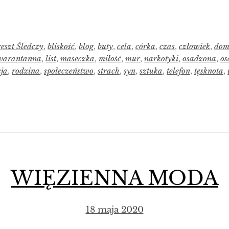
eszt Śledczy
,
bliskość
,
blog
,
buty
,
cela
,
córka
,
czas
,
człowiek
,
do
warantanna
,
list
,
maseczka
,
miłość
,
mur
,
narkotyki
,
osadzona
,
os
cja
,
rodzina
,
społeczeństwo
,
strach
,
syn
,
sztuka
,
telefon
,
tęsknota
,
WIĘZIENNA MODA
18 maja 2020