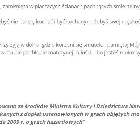
 celi, zamknięta w płaczących ścianach pachnących śmiertel
ebyś nie bał się kochać i być kochanym, żebyś swej męskoś
rzy żyją w dołku, gdzie korzeni się smutek. I pamiętaj Mój 
wiata nie pochłonie matczynej miłości – bo jesteś moim 
owano ze środków Ministra Kultury i Dziedzictwa N
skanych z dopłat ustanowionych w grach objętych mo
pada 2009 r. o grach hazardowych”