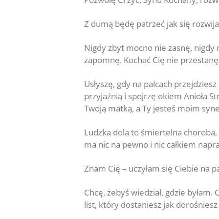
Z dumą będę patrzeć jak się rozwij
Nigdy zbyt mocno nie zasnę, nigdy n
zapomnę. Kochać Cię nie przestanę
Usłyszę, gdy na palcach przejdziesz
przyjaźnią i spojrzę okiem Anioła S
Twoją matką, a Ty jesteś moim syn
Ludzka dola to śmiertelna choroba, 
ma nic na pewno i nic całkiem napra
Znam Cię – uczyłam się Ciebie na p
Chcę, żebyś wiedział, gdzie byłam. 
list, który dostaniesz jak dorośniesz