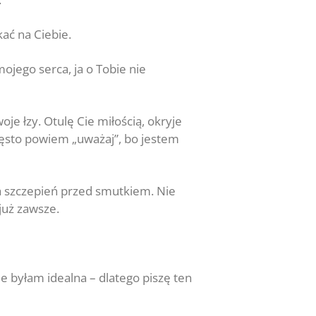
ać na Ciebie.
ojego serca, ja o Tobie nie
e łzy. Otulę Cie miłością, okryje
często powiem „uważaj”, bo jestem
ma szczepień przed smutkiem. Nie
już zawsze.
ie byłam idealna – dlatego piszę ten