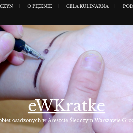
WCZYN
O PIĘKNIE
CELA KULINARNA
POD
eWKratke
kobiet osadzonych w Areszcie Śledczym Warszawie Gro